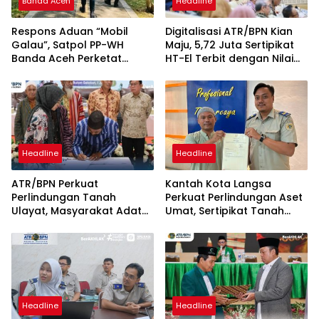
Banda Aceh
Headline
Respons Aduan “Mobil
Digitalisasi ATR/BPN Kian
Galau”, Satpol PP-WH
Maju, 5,72 Juta Sertipikat
Banda Aceh Perketat
HT-El Terbit dengan Nilai
Pengawasan Hutan Kota
Rp5.792 Triliun
Tibang
Headline
Headline
ATR/BPN Perkuat
Kantah Kota Langsa
Perlindungan Tanah
Perkuat Perlindungan Aset
Ulayat, Masyarakat Adat
Umat, Sertipikat Tanah
Diberi Kepastian Hukum
Wakaf Diserahkan di
Tanpa Paksaan Sertipikasi
Gampong Karang Anyar
Headline
Headline