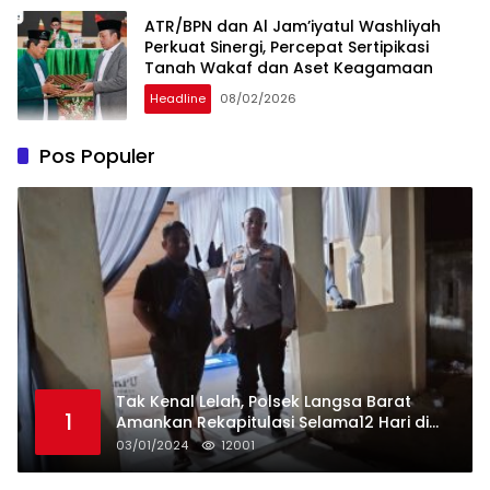
ATR/BPN dan Al Jam’iyatul Washliyah
Perkuat Sinergi, Percepat Sertipikasi
Tanah Wakaf dan Aset Keagamaan
Headline
08/02/2026
Pos Populer
Tak Kenal Lelah, Polsek Langsa Barat
1
Amankan Rekapitulasi Selama12 Hari di
Kecamatan Baro
03/01/2024
12001