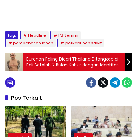
Tag:
Headline
PB Semmi
pembebasan lahan
perkebunan sawit
Buronan Paling Dicari Thailand Ditangkap di
Bali Setelah 7 Bulan Kabur dengan Identitas
Palsu
Pos Terkait