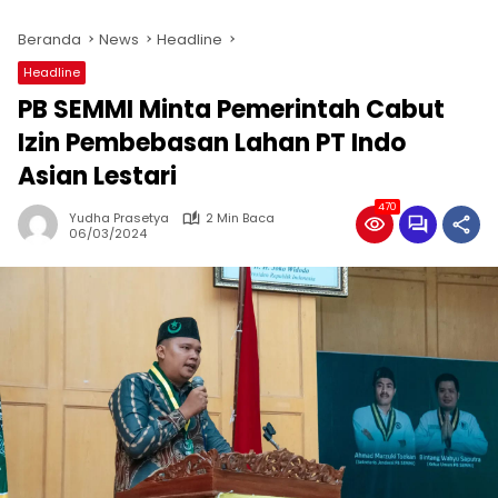
Beranda
News
Headline
Headline
PB SEMMI Minta Pemerintah Cabut
Izin Pembebasan Lahan PT Indo
Asian Lestari
470
Yudha Prasetya
2 Min Baca
06/03/2024