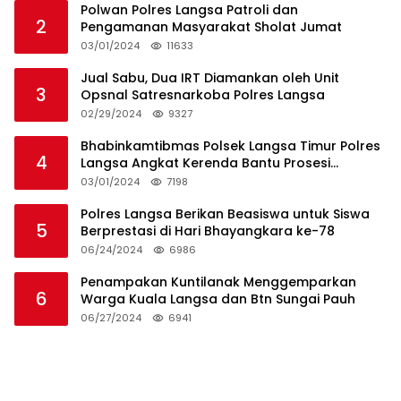
Polwan Polres Langsa Patroli dan
2
Pengamanan Masyarakat Sholat Jumat
03/01/2024
11633
Jual Sabu, Dua IRT Diamankan oleh Unit
3
Opsnal Satresnarkoba Polres Langsa
02/29/2024
9327
Bhabinkamtibmas Polsek Langsa Timur Polres
4
Langsa Angkat Kerenda Bantu Prosesi
Pemakaman Warga
03/01/2024
7198
Polres Langsa Berikan Beasiswa untuk Siswa
5
Berprestasi di Hari Bhayangkara ke-78
06/24/2024
6986
Penampakan Kuntilanak Menggemparkan
6
Warga Kuala Langsa dan Btn Sungai Pauh
06/27/2024
6941