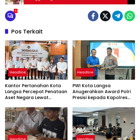
2024
5
Pos Terkait
Headline
Headline
Kantor Pertanahan Kota
PWI Kota Langsa
Langsa Percepat Penataan
Anugerahkan Award Polri
Aset Negara Lewat
Presisi kepada Kapolres
Sosialisasi Program INTIP
Langsa
Headline
Headline