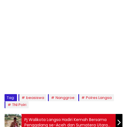
Tag:
beasiswa
Nanggroe
Polres Langsa
TNI Polri
Pj Walikota Langsa Hadiri Kemah Bersama
Penggalang se-Aceh dan Sumatera Utara