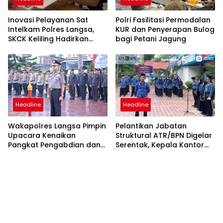
Inovasi Pelayanan Sat
Polri Fasilitasi Permodalan
Intelkam Polres Langsa,
KUR dan Penyerapan Bulog
SKCK Keliling Hadirkan
bagi Petani Jagung
Layanan Publik yang
Mudah dan Humanis
Headline
Headline
Wakapolres Langsa Pimpin
Pelantikan Jabatan
Upacara Kenaikan
Struktural ATR/BPN Digelar
Pangkat Pengabdian dan
Serentak, Kepala Kantor
Penganugerahan
Pertanahan Langsa Ikut
Satyalencana
Secara Virtual