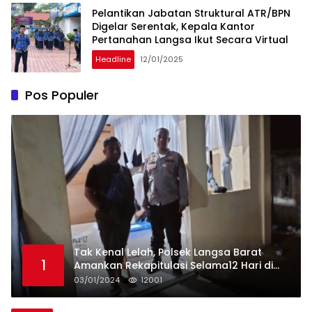
Pelantikan Jabatan Struktural ATR/BPN
Digelar Serentak, Kepala Kantor
Pertanahan Langsa Ikut Secara Virtual
Headline
12/01/2025
Pos Populer
Tak Kenal Lelah, Polsek Langsa Barat
1
Amankan Rekapitulasi Selama12 Hari di
Kecamatan Baro
03/01/2024
12001