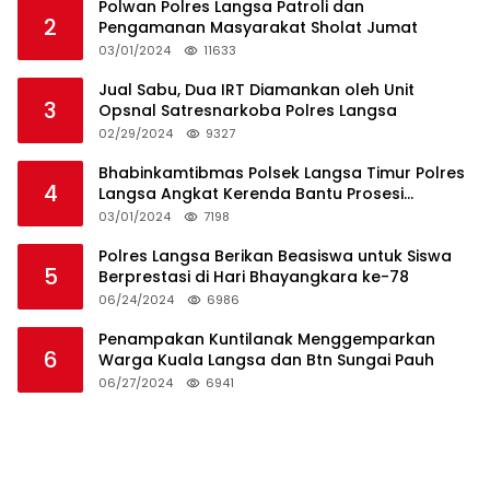
Polwan Polres Langsa Patroli dan
2
Pengamanan Masyarakat Sholat Jumat
03/01/2024
11633
Jual Sabu, Dua IRT Diamankan oleh Unit
3
Opsnal Satresnarkoba Polres Langsa
02/29/2024
9327
Bhabinkamtibmas Polsek Langsa Timur Polres
4
Langsa Angkat Kerenda Bantu Prosesi
Pemakaman Warga
03/01/2024
7198
Polres Langsa Berikan Beasiswa untuk Siswa
5
Berprestasi di Hari Bhayangkara ke-78
06/24/2024
6986
Penampakan Kuntilanak Menggemparkan
6
Warga Kuala Langsa dan Btn Sungai Pauh
06/27/2024
6941