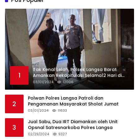
Tak Kenal Lelah, Polsek Langsa Barat
1
Amankan Rekapitulasi Selama12 Hari di
Kecamatan Baro
03/01/2024
12006
Polwan Polres Langsa Patroli dan
2
Pengamanan Masyarakat Sholat Jumat
03/01/2024
11633
Jual Sabu, Dua IRT Diamankan oleh Unit
3
Opsnal Satresnarkoba Polres Langsa
02/29/2024
9327