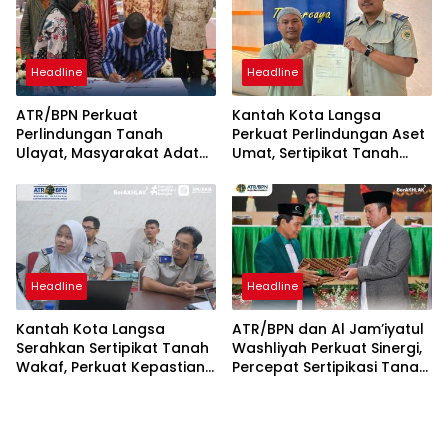
Headline
Headline
ATR/BPN Perkuat
Kantah Kota Langsa
Perlindungan Tanah
Perkuat Perlindungan Aset
Ulayat, Masyarakat Adat
Umat, Sertipikat Tanah
Diberi Kepastian Hukum
Wakaf Diserahkan di
Tanpa Paksaan Sertipikasi
Gampong Karang Anyar
Headline
Headline
Kantah Kota Langsa
ATR/BPN dan Al Jam’iyatul
Serahkan Sertipikat Tanah
Washliyah Perkuat Sinergi,
Wakaf, Perkuat Kepastian
Percepat Sertipikasi Tanah
Hukum Aset Keagamaan
Wakaf dan Aset
Keagamaan