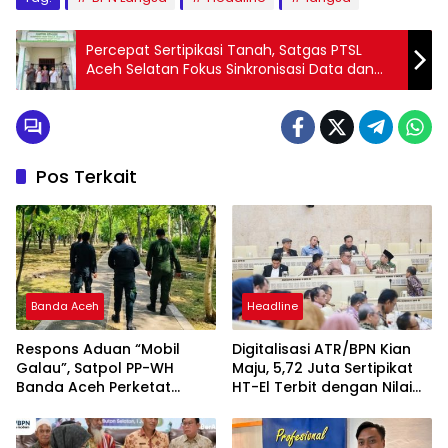
Percepat Sertipikasi Tanah, Satgas PTSL
Aceh Selatan Fokus Sinkronisasi Data dan
Pengukuran Akurat
Pos Terkait
Banda Aceh
Headline
Respons Aduan “Mobil
Digitalisasi ATR/BPN Kian
Galau”, Satpol PP-WH
Maju, 5,72 Juta Sertipikat
Banda Aceh Perketat
HT-El Terbit dengan Nilai
Pengawasan Hutan Kota
Rp5.792 Triliun
Tibang