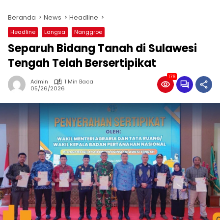
Beranda
News
Headline
Headline
Langsa
Nanggroe
Separuh Bidang Tanah di Sulawesi
Tengah Telah Bersertipikat
176
Admin
1 Min Baca
05/26/2026