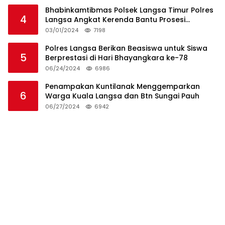
Bhabinkamtibmas Polsek Langsa Timur Polres
4
Langsa Angkat Kerenda Bantu Prosesi
Pemakaman Warga
03/01/2024
7198
Polres Langsa Berikan Beasiswa untuk Siswa
5
Berprestasi di Hari Bhayangkara ke-78
06/24/2024
6986
Penampakan Kuntilanak Menggemparkan
6
Warga Kuala Langsa dan Btn Sungai Pauh
06/27/2024
6942