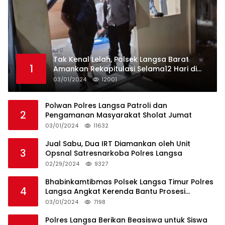
Tak Kenal Lelah, Polsek Langsa Barat
1
Amankan Rekapitulasi Selama12 Hari di
Kecamatan Baro
03/01/2024
12001
Polwan Polres Langsa Patroli dan
2
Pengamanan Masyarakat Sholat Jumat
03/01/2024
11632
Jual Sabu, Dua IRT Diamankan oleh Unit
3
Opsnal Satresnarkoba Polres Langsa
02/29/2024
9327
Bhabinkamtibmas Polsek Langsa Timur Polres
4
Langsa Angkat Kerenda Bantu Prosesi
Pemakaman Warga
03/01/2024
7198
Polres Langsa Berikan Beasiswa untuk Siswa