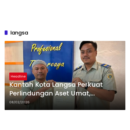
langsa
Headline
Kantah Kota Langsa Perkuat
Perlindungan Aset Umat,
Sertipikat Tanah Wakaf
08/02/2026
Diserahkan di Gampong Karang
Anyar