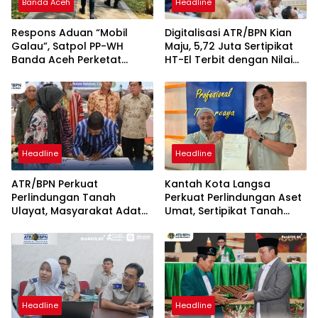
Banda Aceh
Headline
Respons Aduan “Mobil
Digitalisasi ATR/BPN Kian
Galau”, Satpol PP-WH
Maju, 5,72 Juta Sertipikat
Banda Aceh Perketat
HT-El Terbit dengan Nilai
Pengawasan Hutan Kota
Rp5.792 Triliun
Tibang
Headline
Headline
ATR/BPN Perkuat
Kantah Kota Langsa
Perlindungan Tanah
Perkuat Perlindungan Aset
Ulayat, Masyarakat Adat
Umat, Sertipikat Tanah
Diberi Kepastian Hukum
Wakaf Diserahkan di
Tanpa Paksaan Sertipikasi
Gampong Karang Anyar
Headline
Headline