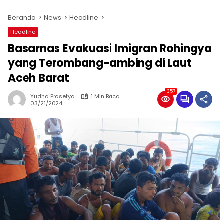
Beranda
News
Headline
Headline
Basarnas Evakuasi Imigran Rohingya
yang Terombang-ambing di Laut
Aceh Barat
357
Yudha Prasetya
1 Min Baca
03/21/2024