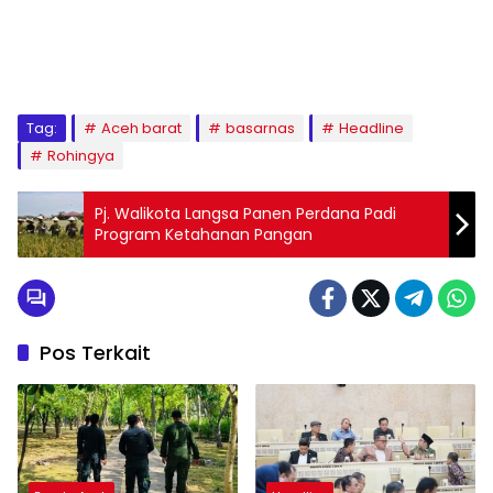
Tag:
Aceh barat
basarnas
Headline
Rohingya
Pj. Walikota Langsa Panen Perdana Padi
Program Ketahanan Pangan
Pos Terkait