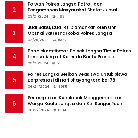
Polwan Polres Langsa Patroli dan
2
Pengamanan Masyarakat Sholat Jumat
03/01/2024
11631
Jual Sabu, Dua IRT Diamankan oleh Unit
3
Opsnal Satresnarkoba Polres Langsa
02/29/2024
9327
Bhabinkamtibmas Polsek Langsa Timur Polres
4
Langsa Angkat Kerenda Bantu Prosesi
Pemakaman Warga
03/01/2024
7198
Polres Langsa Berikan Beasiswa untuk Siswa
5
Berprestasi di Hari Bhayangkara ke-78
06/24/2024
6985
Penampakan Kuntilanak Menggemparkan
6
Warga Kuala Langsa dan Btn Sungai Pauh
06/27/2024
6941