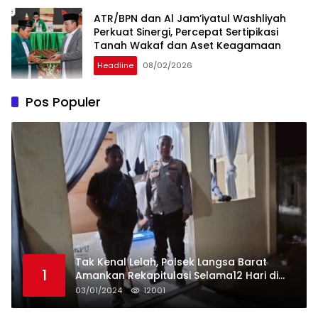
ATR/BPN dan Al Jam’iyatul Washliyah
Perkuat Sinergi, Percepat Sertipikasi
Tanah Wakaf dan Aset Keagamaan
Headline
08/02/2026
Pos Populer
Tak Kenal Lelah, Polsek Langsa Barat
1
Amankan Rekapitulasi Selama12 Hari di
Kecamatan Baro
03/01/2024
12001