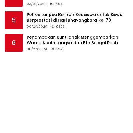
Pemakaman Warga
03/01/2024
7198
Polres Langsa Berikan Beasiswa untuk Siswa
5
Berprestasi di Hari Bhayangkara ke-78
06/24/2024
6985
Penampakan Kuntilanak Menggemparkan
6
Warga Kuala Langsa dan Btn Sungai Pauh
06/27/2024
6941