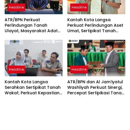
Headline
Headline
ATR/BPN Perkuat
Kantah Kota Langsa
Perlindungan Tanah
Perkuat Perlindungan Aset
Ulayat, Masyarakat Adat
Umat, Sertipikat Tanah
Diberi Kepastian Hukum
Wakaf Diserahkan di
Tanpa Paksaan Sertipikasi
Gampong Karang Anyar
Headline
Headline
Kantah Kota Langsa
ATR/BPN dan Al Jam’iyatul
Serahkan Sertipikat Tanah
Washliyah Perkuat Sinergi,
Wakaf, Perkuat Kepastian
Percepat Sertipikasi Tanah
Hukum Aset Keagamaan
Wakaf dan Aset
Keagamaan