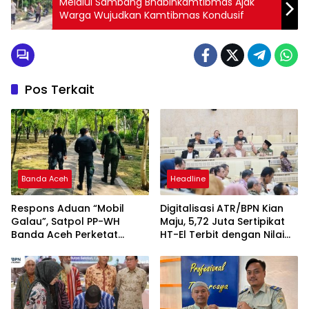
Melalui Sambang Bhabinkamtibmas Ajak
Warga Wujudkan Kamtibmas Kondusif
Pos Terkait
Banda Aceh
Headline
Respons Aduan “Mobil
Digitalisasi ATR/BPN Kian
Galau”, Satpol PP-WH
Maju, 5,72 Juta Sertipikat
Banda Aceh Perketat
HT-El Terbit dengan Nilai
Pengawasan Hutan Kota
Rp5.792 Triliun
Tibang