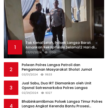
Tak Kenal Lelah, Polsek Langsa Barat
1
Amankan Rekapitulasi Selama12 Hari di
Kecamatan Baro
03/01/2024
12001
Polwan Polres Langsa Patroli dan
2
Pengamanan Masyarakat Sholat Jumat
03/01/2024
11633
Jual Sabu, Dua IRT Diamankan oleh Unit
3
Opsnal Satresnarkoba Polres Langsa
02/29/2024
9327
Bhabinkamtibmas Polsek Langsa Timur Polres
4
Langsa Angkat Kerenda Bantu Prosesi