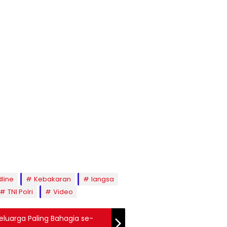
line
Kebakaran
langsa
TNI Polri
Video
eluarga Paling Bahagia se-