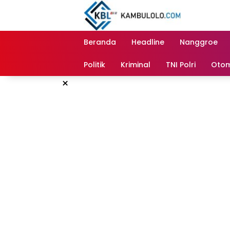
Langsung
ke
konten
Beranda
Headline
Nanggroe
Politik
Kriminal
TNI Polri
Otom
×