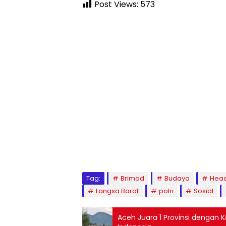
Post Views:
573
Tag:
Brimod
Budaya
Head
Langsa Barat
polri
Sosial
Aceh Juara 1 Provinsi dengan K