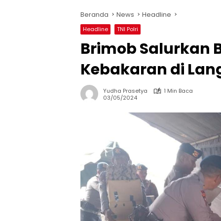
Beranda
News
Headline
Headline
TNI Polri
Brimob Salurkan 
Kebakaran di La
Yudha Prasetya
1 Min Baca
03/05/2024