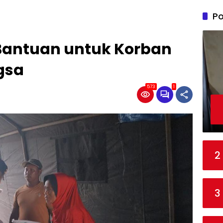
Po
Bantuan untuk Korban
ngsa
573
1
2
3