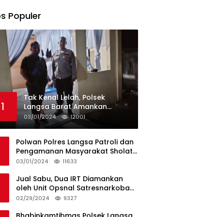
s Populer
Tak Kenal Lelah, Polsek
1
Langsa Barat Amankan
Rekapitulasi Selama12 Hari di
03/01/2024
12001
Kecamatan Baro
Polwan Polres Langsa Patroli dan
Pengamanan Masyarakat Sholat
Jumat
03/01/2024
11633
Jual Sabu, Dua IRT Diamankan
oleh Unit Opsnal Satresnarkoba
Polres Langsa
02/29/2024
9327
Bhabinkamtibmas Polsek Langsa