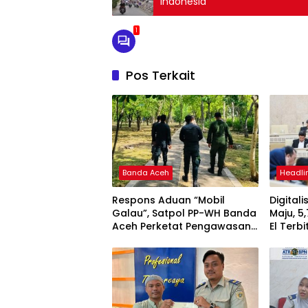
Indonesia
1
Pos Terkait
Banda Aceh
Headli
Respons Aduan “Mobil
Digital
Galau”, Satpol PP-WH Banda
Maju, 5
Aceh Perketat Pengawasan
El Terbi
Hutan Kota Tibang
Rp5.792