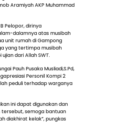
Brimob Aramiyah AKP Muhammad
 Pelopor, dirinya
alam-dalamnya atas musibah
a unit rumah di Gampong
ga yang tertimpa musibah
jian dari Allah SWT.
gai Pauh Pusaka Musliadi,S.Pd,
presiasi Personil Kompi 2
elah peduli terhadap warganya
kan ini dapat digunakan dan
 tersebut, semoga bantuan
yah diakhirat kelak”, pungkas