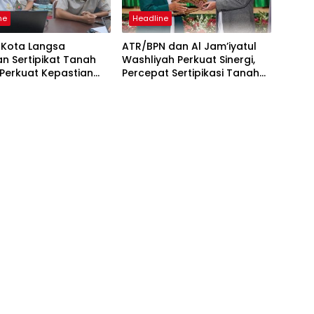
ne
Headline
 Kota Langsa
ATR/BPN dan Al Jam’iyatul
n Sertipikat Tanah
Washliyah Perkuat Sinergi,
Perkuat Kepastian
Percepat Sertipikasi Tanah
Aset Keagamaan
Wakaf dan Aset Keagamaan