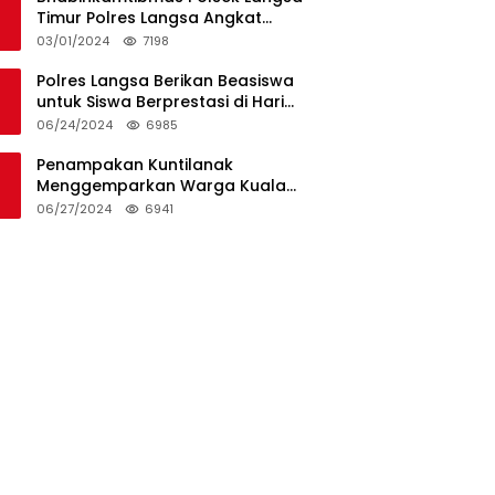
Timur Polres Langsa Angkat
Kerenda Bantu Prosesi
03/01/2024
7198
Pemakaman Warga
Polres Langsa Berikan Beasiswa
untuk Siswa Berprestasi di Hari
Bhayangkara ke-78
06/24/2024
6985
Penampakan Kuntilanak
Menggemparkan Warga Kuala
Langsa dan Btn Sungai Pauh
06/27/2024
6941