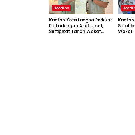
Headline
Headli
Kantah Kota Langsa Perkuat
Kantah
Perlindungan Aset Umat,
Serahka
Sertipikat Tanah Wakaf
Wakaf, 
Diserahkan di Gampong
Hukum 
Karang Anyar