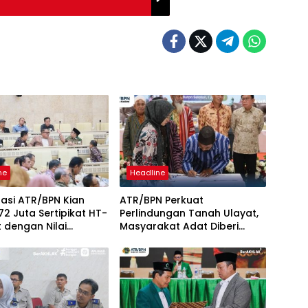
ne
Headline
isasi ATR/BPN Kian
ATR/BPN Perkuat
,72 Juta Sertipikat HT-
Perlindungan Tanah Ulayat,
t dengan Nilai
Masyarakat Adat Diberi
 Triliun
Kepastian Hukum Tanpa
Paksaan Sertipikasi