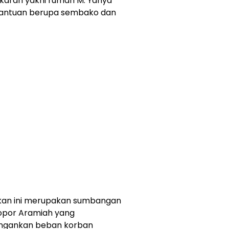
akaran yakni rumah M. Yahya
bantuan berupa sembako dan
kan ini merupakan sumbangan
lopor Aramiah yang
ngankan beban korban