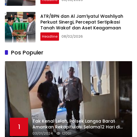
ATR/BPN dan Al Jam’iyatul Washliyah
Perkuat Sinergi, Percepat Sertipikasi
Tanah Wakaf dan Aset Keagamaan
Headline
08/02/2026
Pos Populer
Tak Kenal Lelah, Polsek Langsa Barat
1
Amankan Rekapitulasi Selama12 Hari di
Kecamatan Baro
03/01/2024
12001