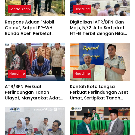
Banda Aceh
Headline
Respons Aduan “Mobil
Digitalisasi ATR/BPN Kian
Galau”, Satpol PP-WH
Maju, 5,72 Juta Sertipikat
Banda Aceh Perketat
HT-El Terbit dengan Nilai
Pengawasan Hutan Kota
Rp5.792 Triliun
Tibang
Headline
Headline
ATR/BPN Perkuat
Kantah Kota Langsa
Perlindungan Tanah
Perkuat Perlindungan Aset
Ulayat, Masyarakat Adat
Umat, Sertipikat Tanah
Diberi Kepastian Hukum
Wakaf Diserahkan di
Tanpa Paksaan Sertipikasi
Gampong Karang Anyar