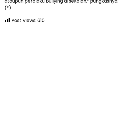
ataupun perolaku bullying di sekolah,” pungkasnya.
(*)
Post Views:
610