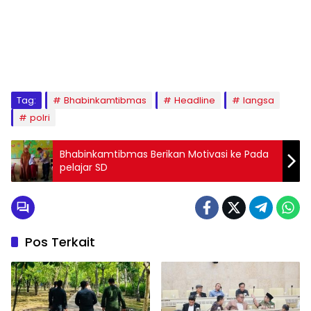
Tag:
Bhabinkamtibmas
Headline
langsa
polri
Bhabinkamtibmas Berikan Motivasi ke Pada
pelajar SD
Pos Terkait