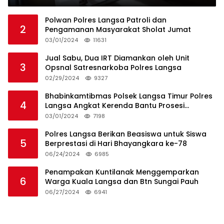
Polwan Polres Langsa Patroli dan
2
Pengamanan Masyarakat Sholat Jumat
03/01/2024
11631
Jual Sabu, Dua IRT Diamankan oleh Unit
3
Opsnal Satresnarkoba Polres Langsa
02/29/2024
9327
Bhabinkamtibmas Polsek Langsa Timur Polres
4
Langsa Angkat Kerenda Bantu Prosesi
Pemakaman Warga
03/01/2024
7198
Polres Langsa Berikan Beasiswa untuk Siswa
5
Berprestasi di Hari Bhayangkara ke-78
06/24/2024
6985
Penampakan Kuntilanak Menggemparkan
6
Warga Kuala Langsa dan Btn Sungai Pauh
06/27/2024
6941