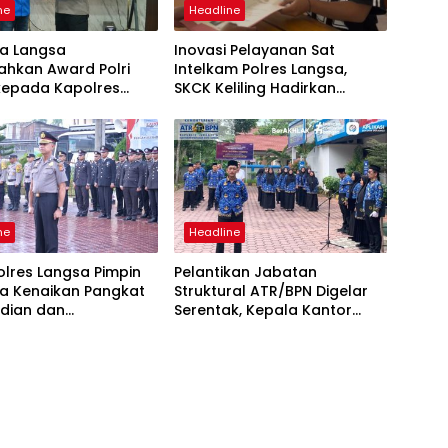
ne
Headline
ta Langsa
Inovasi Pelayanan Sat
ahkan Award Polri
Intelkam Polres Langsa,
 kepada Kapolres
SKCK Keliling Hadirkan
Layanan Publik yang Mudah
dan Humanis
ne
Headline
lres Langsa Pimpin
Pelantikan Jabatan
a Kenaikan Pangkat
Struktural ATR/BPN Digelar
dian dan
Serentak, Kepala Kantor
ugerahan
Pertanahan Langsa Ikut
encana
Secara Virtual