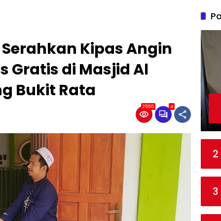
Po
o Serahkan Kipas Angin
s Gratis di Masjid Al
 Bukit Rata
2555
4
2
3