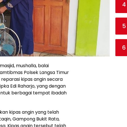
4
5
6
sjid, mushalla, balai
kamtibmas Polsek Langsa Timur
reparasi kipas angin secara
Bripka Edi Raharjo, yang dengan
 untuk berbagai tempat ibadah
hkan kipas angin yang telah
ttaqin, Gampong Bukit Rata,
a. Kipas angin tersebut telah