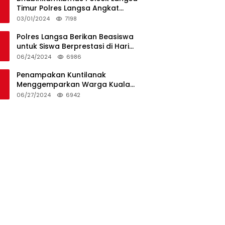
Timur Polres Langsa Angkat
Kerenda Bantu Prosesi
03/01/2024
7198
Pemakaman Warga
Polres Langsa Berikan Beasiswa
untuk Siswa Berprestasi di Hari
Bhayangkara ke-78
06/24/2024
6986
Penampakan Kuntilanak
Menggemparkan Warga Kuala
Langsa dan Btn Sungai Pauh
06/27/2024
6942