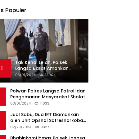
s Populer
Tak Kenal Lelah, Polsek
1
Langsa Barat Amankan
Rekapitulasi Selama12 Hari di
03/01/2024
12004
Kecamatan Baro
Polwan Polres Langsa Patroli dan
Pengamanan Masyarakat Sholat
Jumat
03/01/2024
11633
Jual Sabu, Dua IRT Diamankan
oleh Unit Opsnal Satresnarkoba
Polres Langsa
02/29/2024
9327
Bhabinkamtibmas Polsek Langsa