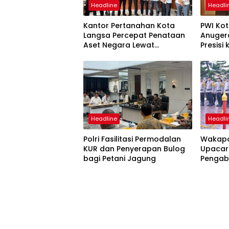
Headline
Headli
Kantor Pertanahan Kota
PWI Ko
Langsa Percepat Penataan
Anuger
Aset Negara Lewat
Presisi
Sosialisasi Program INTIP
Langsa
Headline
Headli
Polri Fasilitasi Permodalan
Wakapo
KUR dan Penyerapan Bulog
Upacar
bagi Petani Jagung
Pengab
Pengan
Satyal