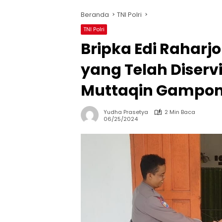
Beranda
TNI Polri
TNI Polri
Bripka Edi Raharj
yang Telah Diservi
Muttaqin Gampong
Yudha Prasetya
2 Min Baca
06/25/2024