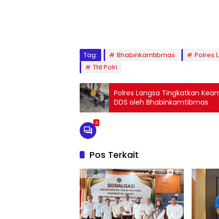
Tag:
Bhabinkamtibmas
Polres 
TNI Polri
Polres Langsa Tingkatkan Kea
DDS oleh Bhabinkamtibmas
4
Pos Terkait