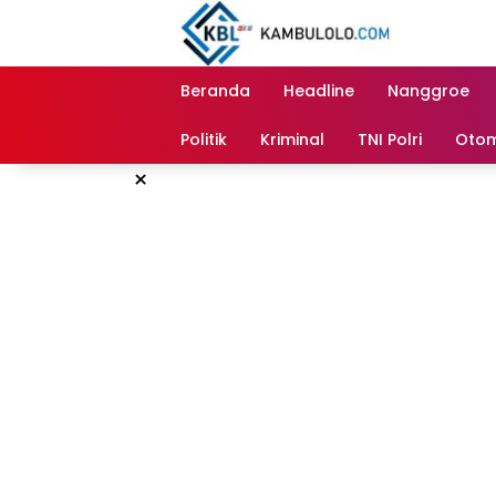
Langsung
ke
konten
Beranda
Headline
Nanggroe
Politik
Kriminal
TNI Polri
Otom
×