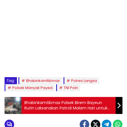
Tag:
Bhabinkamtibmas
Polres Langsa
Polsek Manyak Payed
TNI Polri
Bhabinkamtibmas Polsek Birem Bayeun
Rutin Laksanakan Patroli Malam Hari untuk
Jaga Keamanan Warga