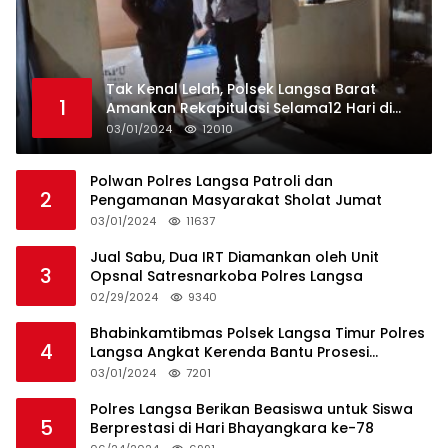
Tak Kenal Lelah, Polsek Langsa Barat
1
Amankan Rekapitulasi Selama12 Hari di
Kecamatan Baro
03/01/2024
12010
Polwan Polres Langsa Patroli dan
2
Pengamanan Masyarakat Sholat Jumat
03/01/2024
11637
Jual Sabu, Dua IRT Diamankan oleh Unit
3
Opsnal Satresnarkoba Polres Langsa
02/29/2024
9340
Bhabinkamtibmas Polsek Langsa Timur Polres
4
Langsa Angkat Kerenda Bantu Prosesi
Pemakaman Warga
03/01/2024
7201
Polres Langsa Berikan Beasiswa untuk Siswa
5
Berprestasi di Hari Bhayangkara ke-78