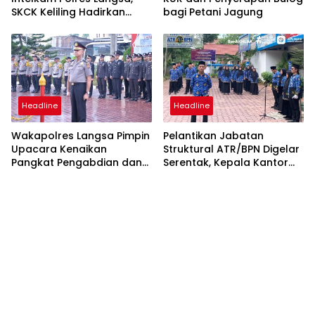
SKCK Keliling Hadirkan
bagi Petani Jagung
Layanan Publik yang
Mudah dan Humanis
Headline
Headline
Wakapolres Langsa Pimpin
Pelantikan Jabatan
Upacara Kenaikan
Struktural ATR/BPN Digelar
Pangkat Pengabdian dan
Serentak, Kepala Kantor
Penganugerahan
Pertanahan Langsa Ikut
Satyalencana
Secara Virtual