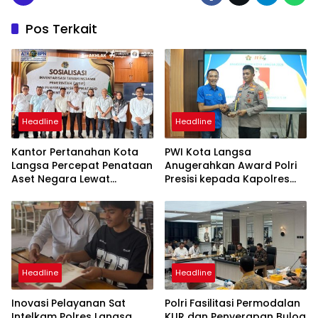
Pos Terkait
Headline
Headline
Kantor Pertanahan Kota
PWI Kota Langsa
Langsa Percepat Penataan
Anugerahkan Award Polri
Aset Negara Lewat
Presisi kepada Kapolres
Sosialisasi Program INTIP
Langsa
Headline
Headline
Inovasi Pelayanan Sat
Polri Fasilitasi Permodalan
Intelkam Polres Langsa,
KUR dan Penyerapan Bulog