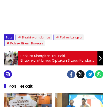
Tag:
Bhabinkamtibmas
Polres Langsa
Polsek Birem Bayeun
Perkuat Sinergitas TNI-Polri,
Bhabinkamtibmas Ciptakan Situasi Kondusif
Menjelang Pilkada 2024
Pos Terkait