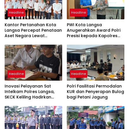
Headline
Headline
Kantor Pertanahan Kota
PWI Kota Langsa
Langsa Percepat Penataan
Anugerahkan Award Polri
Aset Negara Lewat
Presisi kepada Kapolres
Sosialisasi Program INTIP
Langsa
Headline
Headline
Inovasi Pelayanan Sat
Polri Fasilitasi Permodalan
Intelkam Polres Langsa,
KUR dan Penyerapan Bulog
SKCK Keliling Hadirkan
bagi Petani Jagung
Layanan Publik yang
Mudah dan Humanis