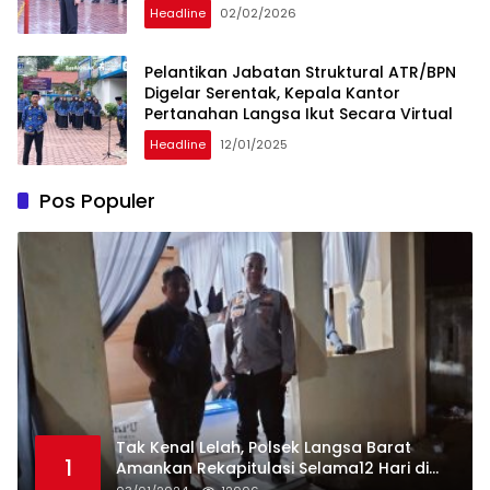
Headline
02/02/2026
Pelantikan Jabatan Struktural ATR/BPN
Digelar Serentak, Kepala Kantor
Pertanahan Langsa Ikut Secara Virtual
Headline
12/01/2025
Pos Populer
Tak Kenal Lelah, Polsek Langsa Barat
1
Amankan Rekapitulasi Selama12 Hari di
Kecamatan Baro