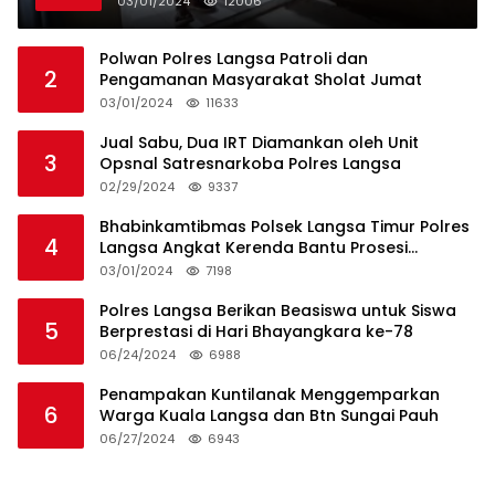
03/01/2024
12006
Polwan Polres Langsa Patroli dan
2
Pengamanan Masyarakat Sholat Jumat
03/01/2024
11633
Jual Sabu, Dua IRT Diamankan oleh Unit
3
Opsnal Satresnarkoba Polres Langsa
02/29/2024
9337
Bhabinkamtibmas Polsek Langsa Timur Polres
4
Langsa Angkat Kerenda Bantu Prosesi
Pemakaman Warga
03/01/2024
7198
Polres Langsa Berikan Beasiswa untuk Siswa
5
Berprestasi di Hari Bhayangkara ke-78
06/24/2024
6988
Penampakan Kuntilanak Menggemparkan
6
Warga Kuala Langsa dan Btn Sungai Pauh
06/27/2024
6943