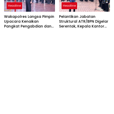
Headline
Headline
Wakapolres Langsa Pimpin
Pelantikan Jabatan
Upacara Kenaikan
Struktural ATR/BPN Digelar
Pangkat Pengabdian dan
Serentak, Kepala Kantor
Penganugerahan
Pertanahan Langsa Ikut
Satyalencana
Secara Virtual