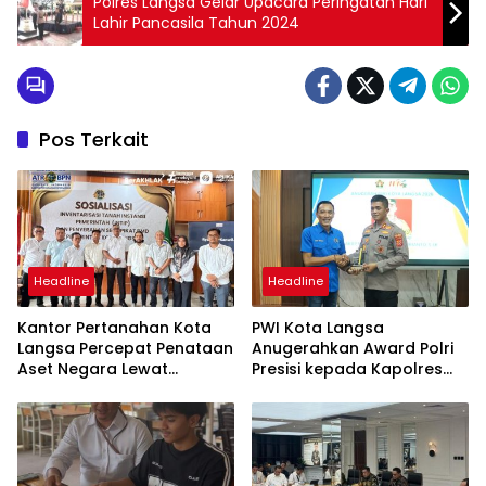
Polres Langsa Gelar Upacara Peringatan Hari
Lahir Pancasila Tahun 2024
Pos Terkait
Headline
Headline
Kantor Pertanahan Kota
PWI Kota Langsa
Langsa Percepat Penataan
Anugerahkan Award Polri
Aset Negara Lewat
Presisi kepada Kapolres
Sosialisasi Program INTIP
Langsa