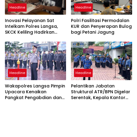
Headline
Headline
Inovasi Pelayanan Sat
Polri Fasilitasi Permodalan
Intelkam Polres Langsa,
KUR dan Penyerapan Bulog
SKCK Keliling Hadirkan
bagi Petani Jagung
Layanan Publik yang
Mudah dan Humanis
Headline
Headline
Wakapolres Langsa Pimpin
Pelantikan Jabatan
Upacara Kenaikan
Struktural ATR/BPN Digelar
Pangkat Pengabdian dan
Serentak, Kepala Kantor
Penganugerahan
Pertanahan Langsa Ikut
Satyalencana
Secara Virtual