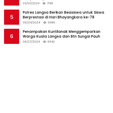
Pemakaman Warga
03/01/2024
7198
Polres Langsa Berikan Beasiswa untuk Siswa
5
Berprestasi di Hari Bhayangkara ke-78
06/24/2024
6986
Penampakan Kuntilanak Menggemparkan
6
Warga Kuala Langsa dan Btn Sungai Pauh
06/27/2024
6942