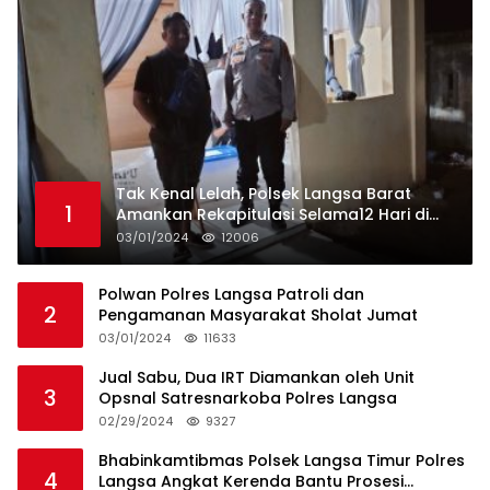
Tak Kenal Lelah, Polsek Langsa Barat
1
Amankan Rekapitulasi Selama12 Hari di
Kecamatan Baro
03/01/2024
12006
Polwan Polres Langsa Patroli dan
2
Pengamanan Masyarakat Sholat Jumat
03/01/2024
11633
Jual Sabu, Dua IRT Diamankan oleh Unit
3
Opsnal Satresnarkoba Polres Langsa
02/29/2024
9327
Bhabinkamtibmas Polsek Langsa Timur Polres
4
Langsa Angkat Kerenda Bantu Prosesi