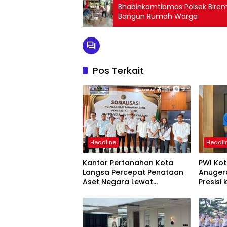
Bhabinkamtibmas Polsek Bire
Bangun Rumah Warga
Pos Terkait
Headline
Headli
Kantor Pertanahan Kota
PWI Ko
Langsa Percepat Penataan
Anuger
Aset Negara Lewat
Presisi
Sosialisasi Program INTIP
Langsa