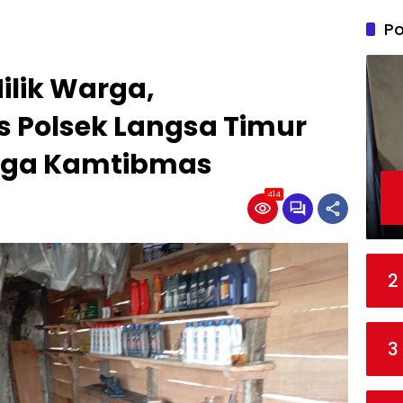
Po
ilik Warga,
 Polsek Langsa Timur
aga Kamtibmas
414
2
3