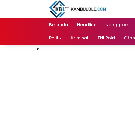
Langsung
ke
konten
Beranda
Headline
Nanggroe
Politik
Kriminal
TNI Polri
Otom
×