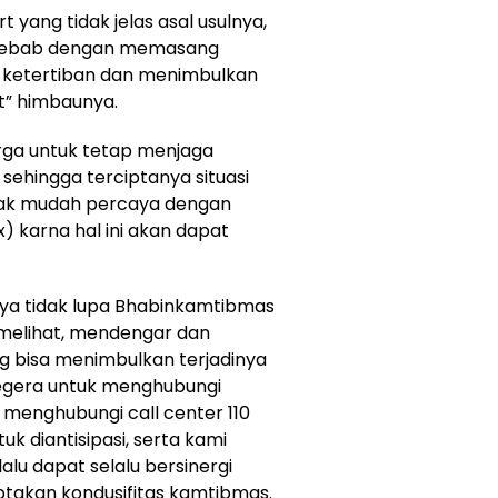
t yang tidak jelas asal usulnya,
g sebab dengan memasang
 ketertiban dan menimbulkan
t” himbaunya.
arga untuk tetap menjaga
ehingga terciptanya situasi
dak mudah percaya dengan
) karna hal ini akan dapat
ya tidak lupa Bhabinkamtibmas
melihat, mendengar dan
g bisa menimbulkan terjadinya
gera untuk menghubungi
menghubungi call center 110
k diantisipasi, serta kami
alu dapat selalu bersinergi
takan kondusifitas kamtibmas.