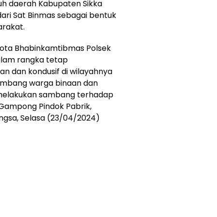
ruh daerah Kabupaten Sikka
ari Sat Binmas sebagai bentuk
arakat.
ggota Bhabinkamtibmas Polsek
alam rangka tetap
n dan kondusif di wilayahnya
sambang warga binaan dan
ari melakukan sambang terhadap
 Gampong Pindok Pabrik,
gsa, Selasa (23/04/2024)