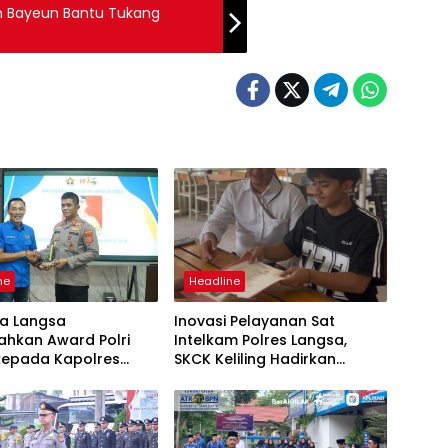
m Bayeun Bantu Tukang
ne
Headline
ta Langsa
Inovasi Pelayanan Sat
ahkan Award Polri
Intelkam Polres Langsa,
 kepada Kapolres
SKCK Keliling Hadirkan
Layanan Publik yang Mudah
dan Humanis