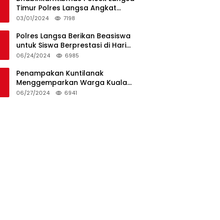
Timur Polres Langsa Angkat
Kerenda Bantu Prosesi
03/01/2024
7198
Pemakaman Warga
Polres Langsa Berikan Beasiswa
untuk Siswa Berprestasi di Hari
Bhayangkara ke-78
06/24/2024
6985
Penampakan Kuntilanak
Menggemparkan Warga Kuala
Langsa dan Btn Sungai Pauh
06/27/2024
6941