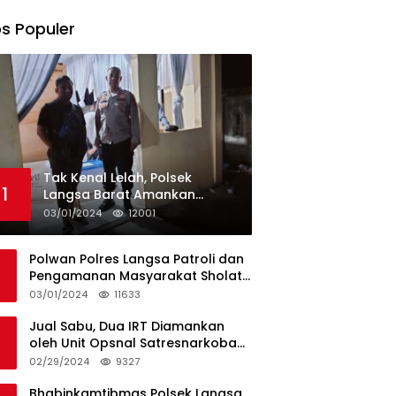
s Populer
Tak Kenal Lelah, Polsek
1
Langsa Barat Amankan
Rekapitulasi Selama12 Hari di
03/01/2024
12001
Kecamatan Baro
Polwan Polres Langsa Patroli dan
Pengamanan Masyarakat Sholat
Jumat
03/01/2024
11633
Jual Sabu, Dua IRT Diamankan
oleh Unit Opsnal Satresnarkoba
Polres Langsa
02/29/2024
9327
Bhabinkamtibmas Polsek Langsa