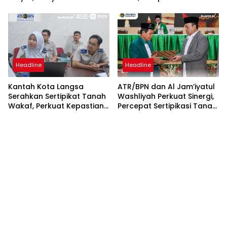
Diberi Kepastian Hukum
Wakaf Diserahkan di
Tanpa Paksaan Sertipikasi
Gampong Karang Anyar
Headline
Headline
Kantah Kota Langsa
ATR/BPN dan Al Jam’iyatul
Serahkan Sertipikat Tanah
Washliyah Perkuat Sinergi,
Wakaf, Perkuat Kepastian
Percepat Sertipikasi Tanah
Hukum Aset Keagamaan
Wakaf dan Aset
Keagamaan