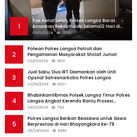
Tak Kenal Lelah, Polsek Langsa Barat
1
Amankan Rekapitulasi Selama12 Hari di
Kecamatan Baro
03/01/2024
12001
Polwan Polres Langsa Patroli dan
2
Pengamanan Masyarakat Sholat Jumat
03/01/2024
11631
Jual Sabu, Dua IRT Diamankan oleh Unit
3
Opsnal Satresnarkoba Polres Langsa
02/29/2024
9327
Bhabinkamtibmas Polsek Langsa Timur Polres
4
Langsa Angkat Kerenda Bantu Prosesi
Pemakaman Warga
03/01/2024
7193
Polres Langsa Berikan Beasiswa untuk Siswa
5
Berprestasi di Hari Bhayangkara ke-78
06/24/2024
6985