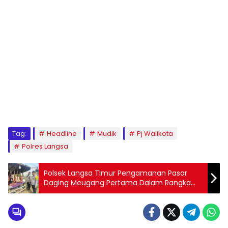
Tag:
Headline
Mudik
Pj Walikota
Polres Langsa
Polsek Langsa Timur Pengamanan Pasar
Daging Meugang Pertama Dalam Rangka
Menyambut Hari Raya Idul Fitri 1445 H/2024
M