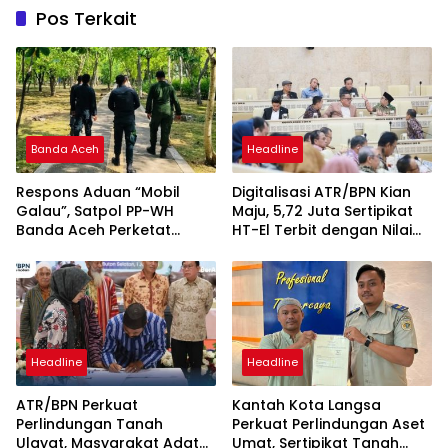
Pos Terkait
Banda Aceh
Headline
Respons Aduan “Mobil
Digitalisasi ATR/BPN Kian
Galau”, Satpol PP-WH
Maju, 5,72 Juta Sertipikat
Banda Aceh Perketat
HT-El Terbit dengan Nilai
Pengawasan Hutan Kota
Rp5.792 Triliun
Tibang
Headline
Headline
ATR/BPN Perkuat
Kantah Kota Langsa
Perlindungan Tanah
Perkuat Perlindungan Aset
Ulayat, Masyarakat Adat
Umat, Sertipikat Tanah