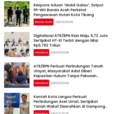
Respons Aduan “Mobil Galau”, Satpol
PP-WH Banda Aceh Perketat
Pengawasan Hutan Kota Tibang
Banda Aceh
08/03/2026
Digitalisasi ATR/BPN Kian Maju, 5,72 Juta
Sertipikat HT-El Terbit dengan Nilai
Rp5.792 Triliun
Headline
08/03/2026
ATR/BPN Perkuat Perlindungan Tanah
Ulayat, Masyarakat Adat Diberi
Kepastian Hukum Tanpa Paksaan
Sertipikasi
Headline
08/02/2026
Kantah Kota Langsa Perkuat
Perlindungan Aset Umat, Sertipikat
Tanah Wakaf Diserahkan di Gampong
Karang Anyar
Headline
08/02/2026