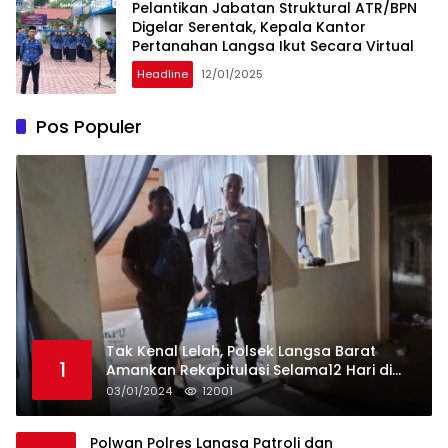
Pelantikan Jabatan Struktural ATR/BPN
Digelar Serentak, Kepala Kantor
Pertanahan Langsa Ikut Secara Virtual
Headline
12/01/2025
Pos Populer
Tak Kenal Lelah, Polsek Langsa Barat
1
Amankan Rekapitulasi Selama12 Hari di
Kecamatan Baro
03/01/2024
12001
Polwan Polres Langsa Patroli dan