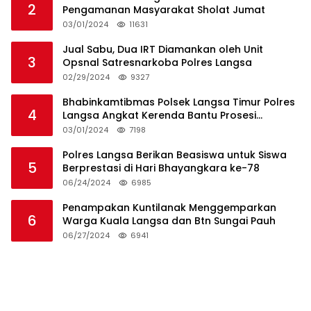
2
Pengamanan Masyarakat Sholat Jumat
03/01/2024
11631
Jual Sabu, Dua IRT Diamankan oleh Unit
3
Opsnal Satresnarkoba Polres Langsa
02/29/2024
9327
Bhabinkamtibmas Polsek Langsa Timur Polres
4
Langsa Angkat Kerenda Bantu Prosesi
Pemakaman Warga
03/01/2024
7198
Polres Langsa Berikan Beasiswa untuk Siswa
5
Berprestasi di Hari Bhayangkara ke-78
06/24/2024
6985
Penampakan Kuntilanak Menggemparkan
6
Warga Kuala Langsa dan Btn Sungai Pauh
06/27/2024
6941