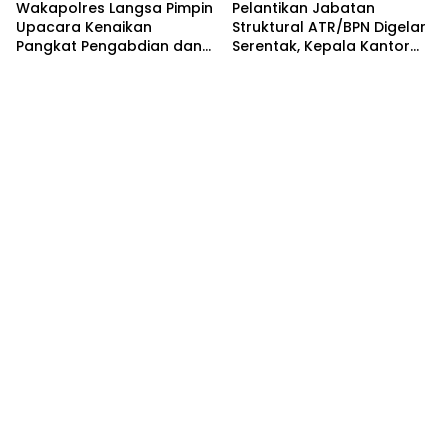
Wakapolres Langsa Pimpin
Pelantikan Jabatan
Upacara Kenaikan
Struktural ATR/BPN Digelar
Pangkat Pengabdian dan
Serentak, Kepala Kantor
Penganugerahan
Pertanahan Langsa Ikut
Satyalencana
Secara Virtual