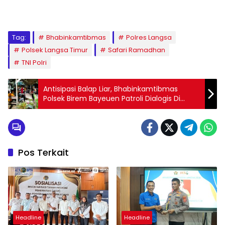
Tag:
Bhabinkamtibmas
Polres Langsa
Polsek Langsa Timur
Safari Ramadhan
TNI Polri
Antisipasi Balap Liar, Bhabinkamtibmas
Polsek Birem Bayeuen Patroli Dialogis Di
Malam Hari
Pos Terkait
Headline
Headline