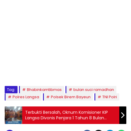
Tag:
Bhabinkamtibmas
bulan suci ramadhan
Polres Langsa
Polsek Birem Bayeun
TNI Polri
Terbukti Bersalah, Oknum Komisioner KIP
Langsa Divonis Penjara 1 Tahun 8 Bulan
Penjara