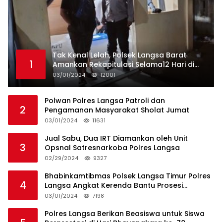
Tak Kenal Lelah, Polsek Langsa Barat
1
Amankan Rekapitulasi Selama12 Hari di
Kecamatan Baro
03/01/2024
12001
Polwan Polres Langsa Patroli dan
2
Pengamanan Masyarakat Sholat Jumat
03/01/2024
11631
Jual Sabu, Dua IRT Diamankan oleh Unit
3
Opsnal Satresnarkoba Polres Langsa
02/29/2024
9327
Bhabinkamtibmas Polsek Langsa Timur Polres
4
Langsa Angkat Kerenda Bantu Prosesi
Pemakaman Warga
03/01/2024
7198
Polres Langsa Berikan Beasiswa untuk Siswa