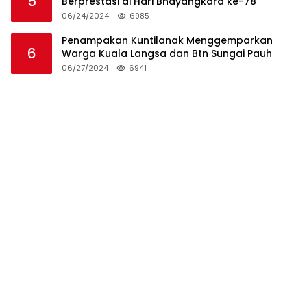
5
Berprestasi di Hari Bhayangkara ke-78
06/24/2024
6985
Penampakan Kuntilanak Menggemparkan
6
Warga Kuala Langsa dan Btn Sungai Pauh
06/27/2024
6941