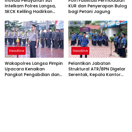
Inovasi Pelayanan Sat
Polri Fasilitasi Permodalan
Intelkam Polres Langsa,
KUR dan Penyerapan Bulog
SKCK Keliling Hadirkan
bagi Petani Jagung
Layanan Publik yang
Mudah dan Humanis
Headline
Headline
Wakapolres Langsa Pimpin
Pelantikan Jabatan
Upacara Kenaikan
Struktural ATR/BPN Digelar
Pangkat Pengabdian dan
Serentak, Kepala Kantor
Penganugerahan
Pertanahan Langsa Ikut
Satyalencana
Secara Virtual