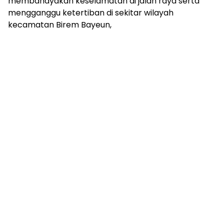
membahayakan keselamatan di jalan raya serta
mengganggu ketertiban di sekitar wilayah
kecamatan Birem Bayeun,