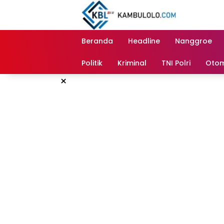
Langsung
ke
konten
Beranda
Headline
Nanggroe
Politik
Kriminal
TNI Polri
Otom
×