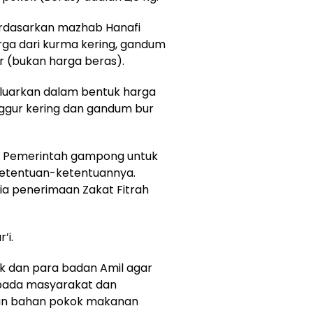
erdasarkan mazhab Hanafi
rga dari kurma kering, gandum
r (bukan harga beras).
keluarkan dalam bentuk harga
anggur kering dan gandum bur
h Pemerintah gampong untuk
etentuan-ketentuannya.
ia penerimaan Zakat Fitrah
’i.
k dan para badan Amil agar
 pada masyarakat dan
an bahan pokok makanan