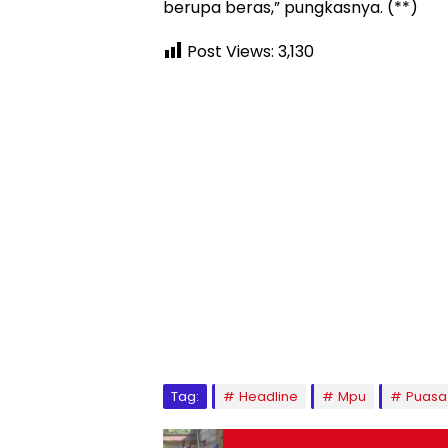
berupa beras,” pungkasnya. (**)
Post Views:
3,130
Tag:
Headline
Mpu
Puasa