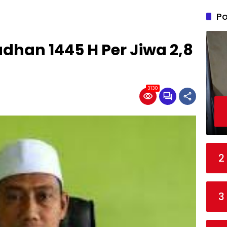
Po
dhan 1445 H Per Jiwa 2,8
3130
2
3