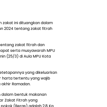
n zakat ini dituangkan dalam
n 2024 tentang zakat fitrah
entang zakat fitrah dan
 rapat serta musyawarah MPU
nin (25/3) di Aula MPU Kota
 ketetapannya yang dikeluarkan
r harta tertentu yang wajib
a akhir Ramadan.
kan dalam bentuk makanan
r Zakat Fitrah yang
pokok (Beras) adalah 2,8 Kg.