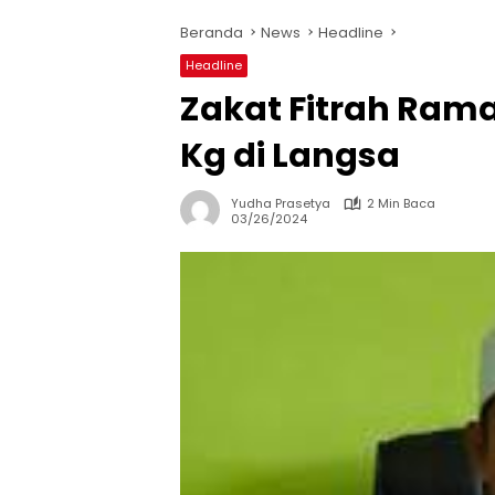
Beranda
News
Headline
Headline
Zakat Fitrah Rama
Kg di Langsa
Yudha Prasetya
2 Min Baca
03/26/2024