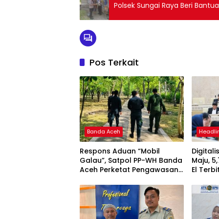
Polsek Sungai Raya Beri Bant
Pos Terkait
Banda Aceh
Headli
Respons Aduan “Mobil
Digital
Galau”, Satpol PP-WH Banda
Maju, 5
Aceh Perketat Pengawasan
El Terbi
Hutan Kota Tibang
Rp5.792