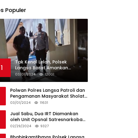
s Populer
Tak Kenal Lelah, Polsek
1
Langsa Barat Amankan
Rekapitulasi Selama12 Hari di
03/01/2024
12001
Kecamatan Baro
Polwan Polres Langsa Patroli dan
Pengamanan Masyarakat Sholat
Jumat
03/01/2024
11631
Jual Sabu, Dua IRT Diamankan
oleh Unit Opsnal Satresnarkoba
Polres Langsa
02/29/2024
9327
Bhabinkamtibmas Polsek Langsa