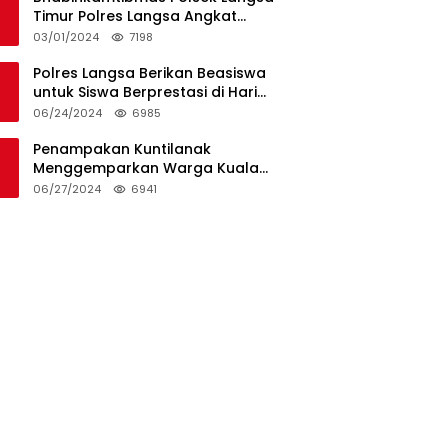
Timur Polres Langsa Angkat
Kerenda Bantu Prosesi
03/01/2024
7198
Pemakaman Warga
Polres Langsa Berikan Beasiswa
untuk Siswa Berprestasi di Hari
Bhayangkara ke-78
06/24/2024
6985
Penampakan Kuntilanak
Menggemparkan Warga Kuala
Langsa dan Btn Sungai Pauh
06/27/2024
6941