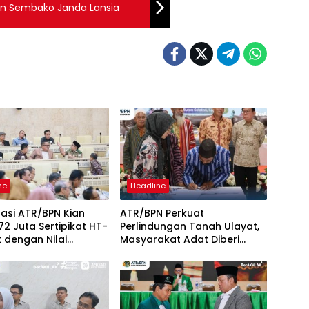
uan Sembako Janda Lansia
ne
Headline
isasi ATR/BPN Kian
ATR/BPN Perkuat
,72 Juta Sertipikat HT-
Perlindungan Tanah Ulayat,
t dengan Nilai
Masyarakat Adat Diberi
 Triliun
Kepastian Hukum Tanpa
Paksaan Sertipikasi