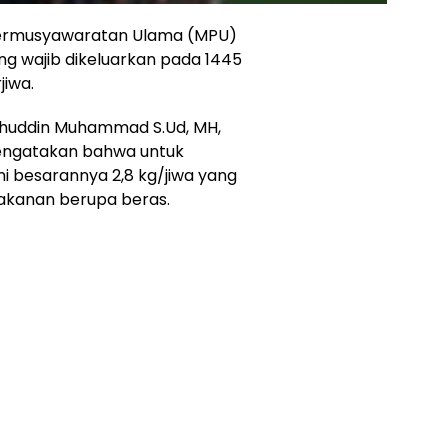
 Permusyawaratan Ulama (MPU)
ng wajib dikeluarkan pada 1445
jiwa.
ahuddin Muhammad S.Ud, MH,
engatakan bahwa untuk
ni besarannya 2,8 kg/jiwa yang
akanan berupa beras.