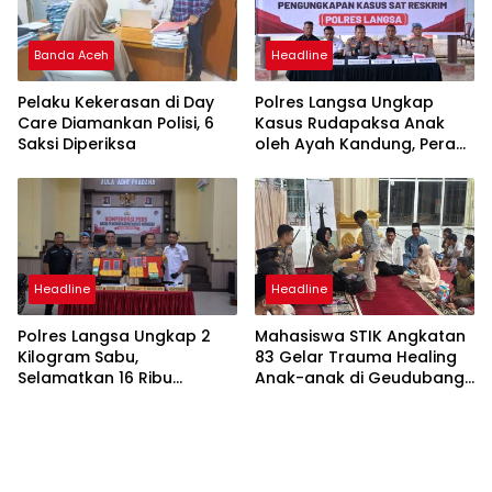
Banda Aceh
Headline
Pelaku Kekerasan di Day
Polres Langsa Ungkap
Care Diamankan Polisi, 6
Kasus Rudapaksa Anak
Saksi Diperiksa
oleh Ayah Kandung, Peran
Lira Antar Korban Hingga
Pelaku Ditangkap
Headline
Headline
Polres Langsa Ungkap 2
Mahasiswa STIK Angkatan
Kilogram Sabu,
83 Gelar Trauma Healing
Selamatkan 16 Ribu
Anak-anak di Geudubang
Generasi Muda dari
Aceh
Bahaya Narkoba