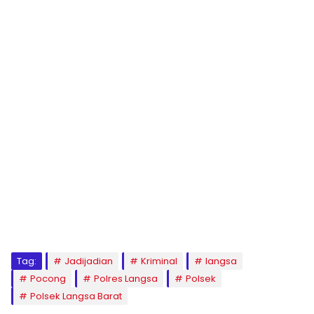
Tag:
Jadijadian
Kriminal
langsa
Pocong
Polres Langsa
Polsek
Polsek Langsa Barat