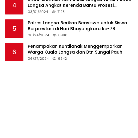
4
Langsa Angkat Kerenda Bantu Prosesi
Pemakaman Warga
03/01/2024
7198
Polres Langsa Berikan Beasiswa untuk Siswa
5
Berprestasi di Hari Bhayangkara ke-78
06/24/2024
6986
Penampakan Kuntilanak Menggemparkan
6
Warga Kuala Langsa dan Btn Sungai Pauh
06/27/2024
6942