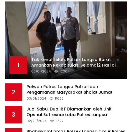
Tak Kenal Lelah, Polsek Langsa Barat
1
Amankan Rekapitulasi Selama12 Hari di
Kecamatan Baro
03/01/2024
12004
Polwan Polres Langsa Patroli dan
2
Pengamanan Masyarakat Sholat Jumat
03/01/2024
11633
Jual Sabu, Dua IRT Diamankan oleh Unit
3
Opsnal Satresnarkoba Polres Langsa
02/29/2024
9327
Bhabinkamtibmas Polsek Langsa Timur Polres