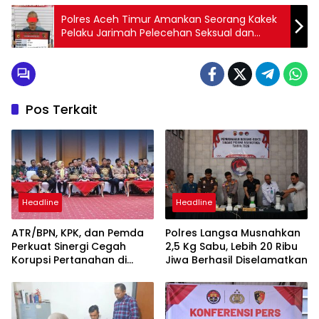
Polres Aceh Timur Amankan Seorang Kakek
Pelaku Jarimah Pelecehan Seksual dan
Pemerkosaan Terhadap Anak
Pos Terkait
Headline
Headline
ATR/BPN, KPK, dan Pemda
Polres Langsa Musnahkan
Perkuat Sinergi Cegah
2,5 Kg Sabu, Lebih 20 Ribu
Korupsi Pertanahan di
Jiwa Berhasil Diselamatkan
Sultra