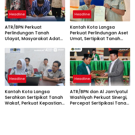
Headline
Headline
ATR/BPN Perkuat
Kantah Kota Langsa
Perlindungan Tanah
Perkuat Perlindungan Aset
Ulayat, Masyarakat Adat
Umat, Sertipikat Tanah
Diberi Kepastian Hukum
Wakaf Diserahkan di
Tanpa Paksaan Sertipikasi
Gampong Karang Anyar
Headline
Headline
Kantah Kota Langsa
ATR/BPN dan Al Jam’iyatul
Serahkan Sertipikat Tanah
Washliyah Perkuat Sinergi,
Wakaf, Perkuat Kepastian
Percepat Sertipikasi Tanah
Hukum Aset Keagamaan
Wakaf dan Aset
Keagamaan