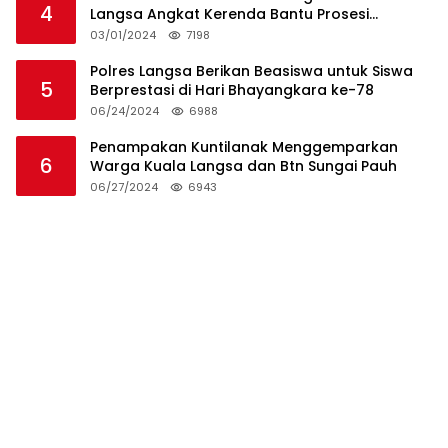
4
Langsa Angkat Kerenda Bantu Prosesi
Pemakaman Warga
03/01/2024
7198
Polres Langsa Berikan Beasiswa untuk Siswa
5
Berprestasi di Hari Bhayangkara ke-78
06/24/2024
6988
Penampakan Kuntilanak Menggemparkan
6
Warga Kuala Langsa dan Btn Sungai Pauh
06/27/2024
6943