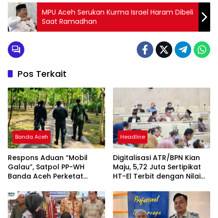
MPU Aceh Serukan Kurma Israel Haram Dibeli
Saat Ramadhan
Pos Terkait
Banda Aceh
Headline
Respons Aduan “Mobil
Digitalisasi ATR/BPN Kian
Galau”, Satpol PP-WH
Maju, 5,72 Juta Sertipikat
Banda Aceh Perketat
HT-El Terbit dengan Nilai
Pengawasan Hutan Kota
Rp5.792 Triliun
Tibang