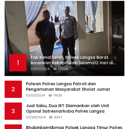
Tak Kenal Lelah, Polsek Langsa Barat
1
Amankan Rekapitulasi Selama12 Hari di
Kecamatan Baro
03/01/2024
12006
Polwan Polres Langsa Patroli dan
2
Pengamanan Masyarakat Sholat Jumat
03/01/2024
11635
Jual Sabu, Dua IRT Diamankan oleh Unit
3
Opsnal Satresnarkoba Polres Langsa
02/29/2024
9337
Bhabinkamtibmas Polsek Langsa Timur Polres