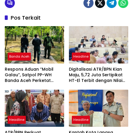
Pos Terkait
Banda Aceh
Headline
Respons Aduan “Mobil
Digitalisasi ATR/BPN Kian
Galau”, Satpol PP-WH
Maju, 5,72 Juta Sertipikat
Banda Aceh Perketat
HT-El Terbit dengan Nilai
Pengawasan Hutan Kota
Rp5.792 Triliun
Tibang
Headline
Headline
ATR/BPN Perkuat
Kantah Kota Langsa