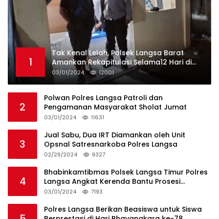
Tak Kenal Lelah, Polsek Langsa Barat
1
Amankan Rekapitulasi Selama12 Hari di
Kecamatan Baro
03/01/2024
12001
Polwan Polres Langsa Patroli dan
2
Pengamanan Masyarakat Sholat Jumat
03/01/2024
11631
Jual Sabu, Dua IRT Diamankan oleh Unit
3
Opsnal Satresnarkoba Polres Langsa
02/29/2024
9327
Bhabinkamtibmas Polsek Langsa Timur Polres
4
Langsa Angkat Kerenda Bantu Prosesi
Pemakaman Warga
03/01/2024
7193
Polres Langsa Berikan Beasiswa untuk Siswa
5
Berprestasi di Hari Bhayangkara ke-78