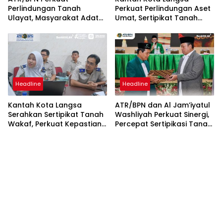
Perlindungan Tanah
Perkuat Perlindungan Aset
Ulayat, Masyarakat Adat
Umat, Sertipikat Tanah
Diberi Kepastian Hukum
Wakaf Diserahkan di
Tanpa Paksaan Sertipikasi
Gampong Karang Anyar
Headline
Headline
Kantah Kota Langsa
ATR/BPN dan Al Jam’iyatul
Serahkan Sertipikat Tanah
Washliyah Perkuat Sinergi,
Wakaf, Perkuat Kepastian
Percepat Sertipikasi Tanah
Hukum Aset Keagamaan
Wakaf dan Aset
Keagamaan