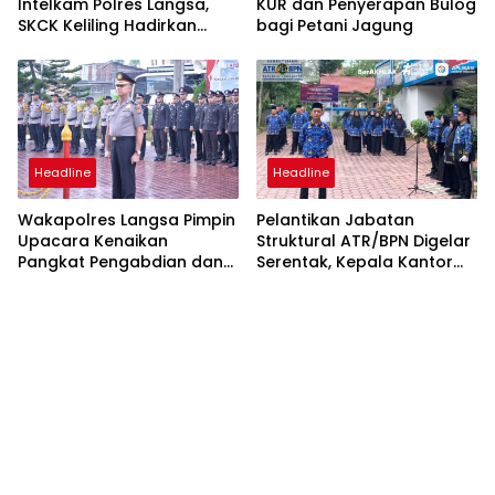
Intelkam Polres Langsa,
KUR dan Penyerapan Bulog
SKCK Keliling Hadirkan
bagi Petani Jagung
Layanan Publik yang
Mudah dan Humanis
Headline
Headline
Wakapolres Langsa Pimpin
Pelantikan Jabatan
Upacara Kenaikan
Struktural ATR/BPN Digelar
Pangkat Pengabdian dan
Serentak, Kepala Kantor
Penganugerahan
Pertanahan Langsa Ikut
Satyalencana
Secara Virtual