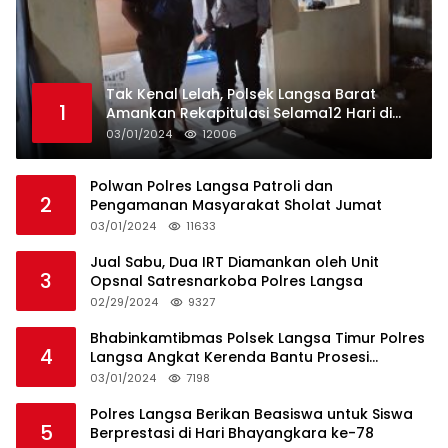
Tak Kenal Lelah, Polsek Langsa Barat
1
Amankan Rekapitulasi Selama12 Hari di
Kecamatan Baro
03/01/2024
12006
Polwan Polres Langsa Patroli dan
2
Pengamanan Masyarakat Sholat Jumat
03/01/2024
11633
Jual Sabu, Dua IRT Diamankan oleh Unit
3
Opsnal Satresnarkoba Polres Langsa
02/29/2024
9327
Bhabinkamtibmas Polsek Langsa Timur Polres
4
Langsa Angkat Kerenda Bantu Prosesi
Pemakaman Warga
03/01/2024
7198
Polres Langsa Berikan Beasiswa untuk Siswa
5
Berprestasi di Hari Bhayangkara ke-78