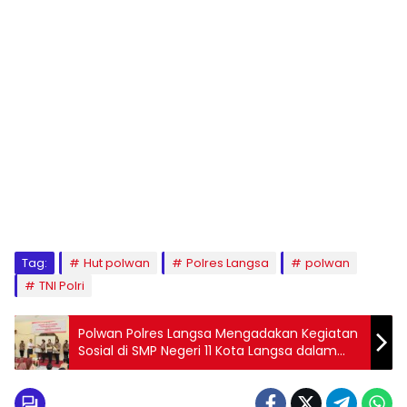
Tag:
Hut polwan
Polres Langsa
polwan
TNI Polri
Polwan Polres Langsa Mengadakan Kegiatan
Sosial di SMP Negeri 11 Kota Langsa dalam
Rangka HUT ke-76 Polwan RI