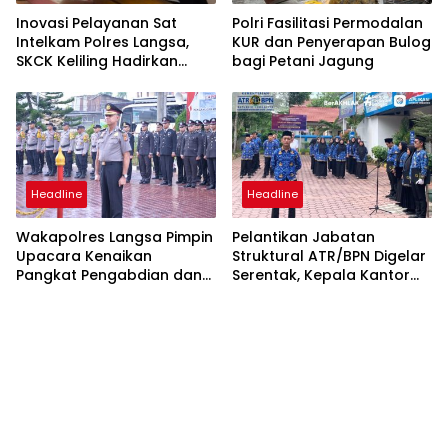
Inovasi Pelayanan Sat
Polri Fasilitasi Permodalan
Intelkam Polres Langsa,
KUR dan Penyerapan Bulog
SKCK Keliling Hadirkan
bagi Petani Jagung
Layanan Publik yang
Mudah dan Humanis
Headline
Headline
Wakapolres Langsa Pimpin
Pelantikan Jabatan
Upacara Kenaikan
Struktural ATR/BPN Digelar
Pangkat Pengabdian dan
Serentak, Kepala Kantor
Penganugerahan
Pertanahan Langsa Ikut
Satyalencana
Secara Virtual