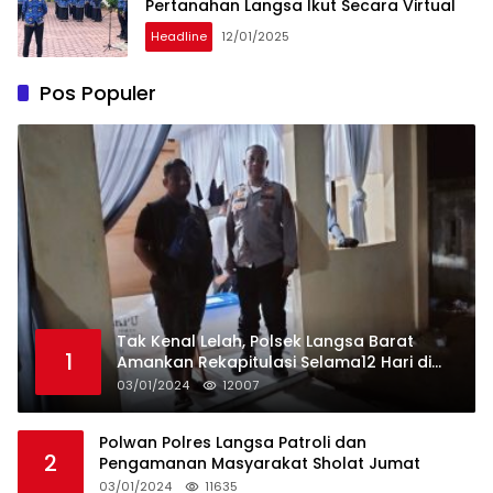
Pertanahan Langsa Ikut Secara Virtual
Headline
12/01/2025
Pos Populer
Tak Kenal Lelah, Polsek Langsa Barat
1
Amankan Rekapitulasi Selama12 Hari di
Kecamatan Baro
03/01/2024
12007
Polwan Polres Langsa Patroli dan
2
Pengamanan Masyarakat Sholat Jumat
03/01/2024
11635