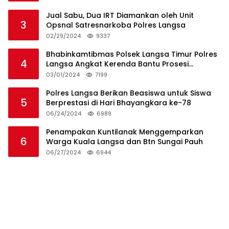
Jual Sabu, Dua IRT Diamankan oleh Unit
3
Opsnal Satresnarkoba Polres Langsa
02/29/2024
9337
Bhabinkamtibmas Polsek Langsa Timur Polres
4
Langsa Angkat Kerenda Bantu Prosesi
Pemakaman Warga
03/01/2024
7199
Polres Langsa Berikan Beasiswa untuk Siswa
5
Berprestasi di Hari Bhayangkara ke-78
06/24/2024
6989
Penampakan Kuntilanak Menggemparkan
6
Warga Kuala Langsa dan Btn Sungai Pauh
06/27/2024
6944