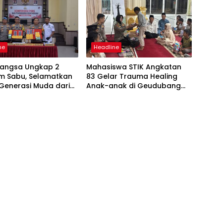
ne
Headline
 Langsa Ungkap 2
Mahasiswa STIK Angkatan
am Sabu, Selamatkan
83 Gelar Trauma Healing
 Generasi Muda dari
Anak-anak di Geudubang
 Narkoba
Aceh