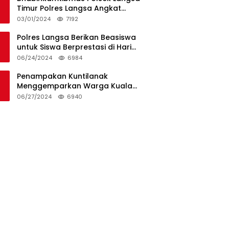
Timur Polres Langsa Angkat
Kerenda Bantu Prosesi
03/01/2024
7192
Pemakaman Warga
Polres Langsa Berikan Beasiswa
untuk Siswa Berprestasi di Hari
Bhayangkara ke-78
06/24/2024
6984
Penampakan Kuntilanak
Menggemparkan Warga Kuala
Langsa dan Btn Sungai Pauh
06/27/2024
6940