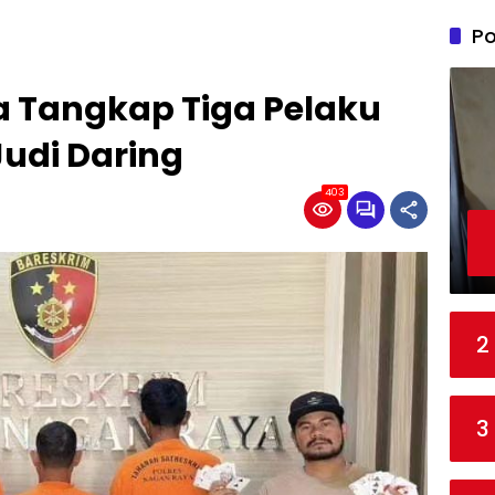
Po
a Tangkap Tiga Pelaku
udi Daring
403
2
3