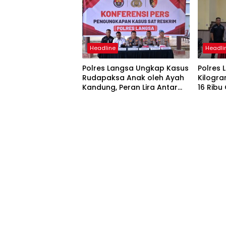
Headline
Headli
Polres Langsa Ungkap Kasus
Polres
Rudapaksa Anak oleh Ayah
Kilogr
Kandung, Peran Lira Antar
16 Ribu
Korban Hingga Pelaku
Bahaya
Ditangkap