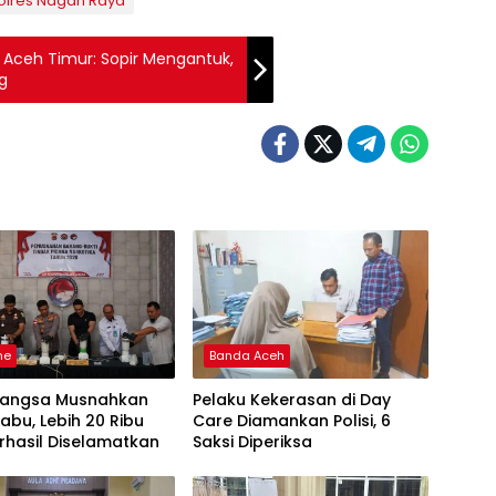
olres Nagan Raya
i Aceh Timur: Sopir Mengantuk,
g
ne
Banda Aceh
 Langsa Musnahkan
Pelaku Kekerasan di Day
Sabu, Lebih 20 Ribu
Care Diamankan Polisi, 6
rhasil Diselamatkan
Saksi Diperiksa