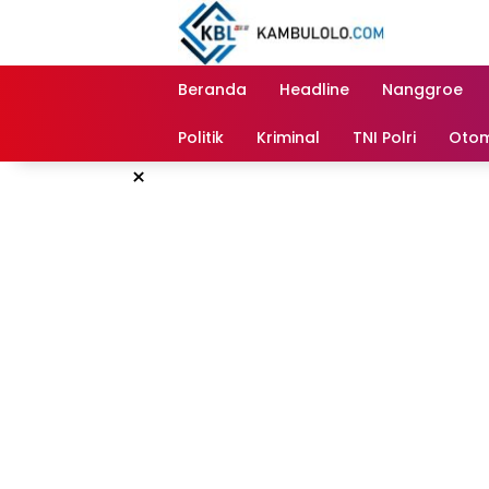
Langsung
ke
konten
Beranda
Headline
Nanggroe
Politik
Kriminal
TNI Polri
Otom
×