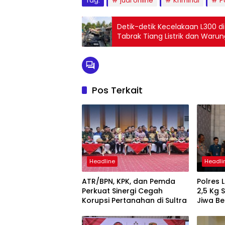
Tag:
judi online
Kriminal
P
Detik-detik Kecelakaan L300 d
Tabrak Tiang Listrik dan Warun
Pos Terkait
Headline
Headli
ATR/BPN, KPK, dan Pemda
Polres
Perkuat Sinergi Cegah
2,5 Kg 
Korupsi Pertanahan di Sultra
Jiwa Be