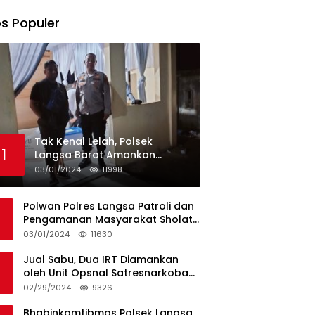
s Populer
Tak Kenal Lelah, Polsek
1
Langsa Barat Amankan
Rekapitulasi Selama12 Hari di
03/01/2024
11998
Kecamatan Baro
Polwan Polres Langsa Patroli dan
Pengamanan Masyarakat Sholat
Jumat
03/01/2024
11630
Jual Sabu, Dua IRT Diamankan
oleh Unit Opsnal Satresnarkoba
Polres Langsa
02/29/2024
9326
Bhabinkamtibmas Polsek Langsa