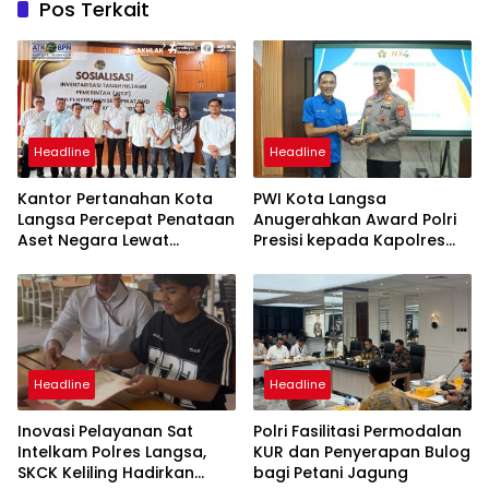
Pos Terkait
Headline
Headline
Kantor Pertanahan Kota
PWI Kota Langsa
Langsa Percepat Penataan
Anugerahkan Award Polri
Aset Negara Lewat
Presisi kepada Kapolres
Sosialisasi Program INTIP
Langsa
Headline
Headline
Inovasi Pelayanan Sat
Polri Fasilitasi Permodalan
Intelkam Polres Langsa,
KUR dan Penyerapan Bulog
SKCK Keliling Hadirkan
bagi Petani Jagung