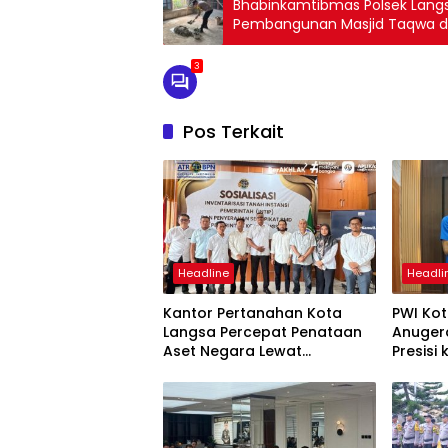
Bhabinkamtibmas Polsek Lang
Pembangunan Masjid Taqwa di
3
Pos Terkait
Headline
Headli
Kantor Pertanahan Kota
PWI Ko
Langsa Percepat Penataan
Anuger
Aset Negara Lewat
Presisi
Sosialisasi Program INTIP
Langsa