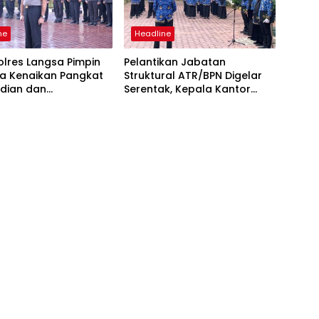
ne
Headline
lres Langsa Pimpin
Pelantikan Jabatan
a Kenaikan Pangkat
Struktural ATR/BPN Digelar
dian dan
Serentak, Kepala Kantor
ugerahan
Pertanahan Langsa Ikut
encana
Secara Virtual