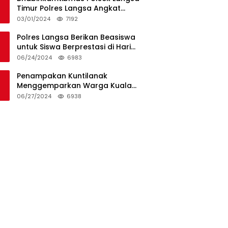
Timur Polres Langsa Angkat
Kerenda Bantu Prosesi
03/01/2024
7192
Pemakaman Warga
Polres Langsa Berikan Beasiswa
untuk Siswa Berprestasi di Hari
Bhayangkara ke-78
06/24/2024
6983
Penampakan Kuntilanak
Menggemparkan Warga Kuala
Langsa dan Btn Sungai Pauh
06/27/2024
6938