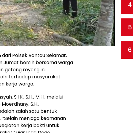
4
5
6
dari Polsek Rantau Selamat,
an Jumat bersih bersama warga
n gotong royong ini
olri terhadap masyarakat
 kerja warga.
 S.I.K., S.H., M.H., melalui
Moerdhany, S.H.,
dalah salah satu bentuk
. “Selain menjaga keamanan
 kegiatan kerja bakti untuk
kat,” ujar Ipda Dede