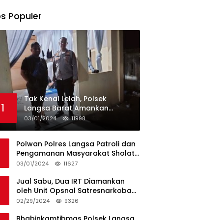
s Populer
Tak Kenal Lelah, Polsek
1
Langsa Barat Amankan
Rekapitulasi Selama12 Hari di
03/01/2024
11998
Kecamatan Baro
Polwan Polres Langsa Patroli dan
Pengamanan Masyarakat Sholat
Jumat
03/01/2024
11627
Jual Sabu, Dua IRT Diamankan
oleh Unit Opsnal Satresnarkoba
Polres Langsa
02/29/2024
9326
Bhabinkamtibmas Polsek Langsa