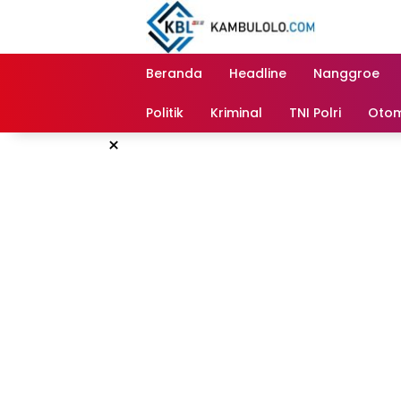
Langsung
ke
konten
Beranda
Headline
Nanggroe
Politik
Kriminal
TNI Polri
Otom
×