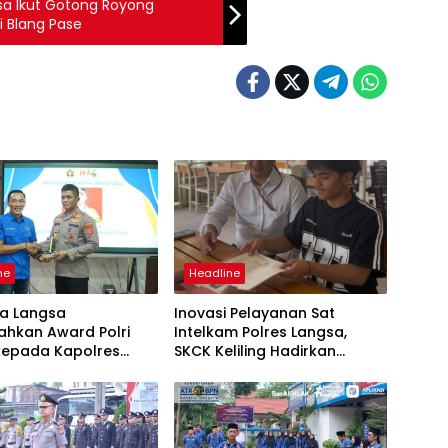
sa Ikut Gotong Royong
 Blang Pase
ne
Headline
ta Langsa
Inovasi Pelayanan Sat
ahkan Award Polri
Intelkam Polres Langsa,
 kepada Kapolres
SKCK Keliling Hadirkan
Layanan Publik yang Mudah
dan Humanis