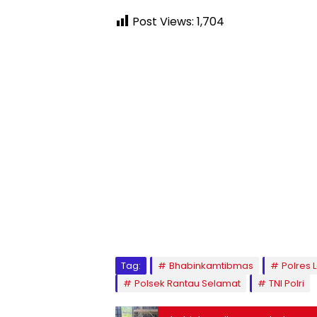
Post Views:
1,704
Tag:
Bhabinkamtibmas
Polres 
Polsek Rantau Selamat
TNI Polri