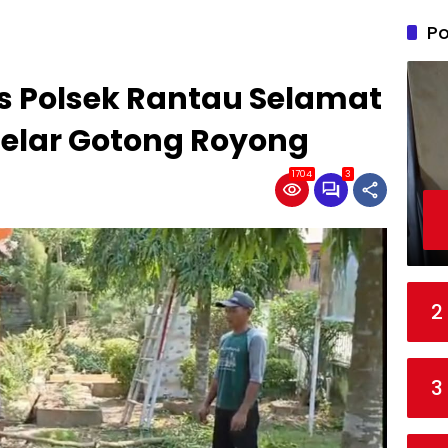
Po
 Polsek Rantau Selamat
elar Gotong Royong
1704
3
2
3