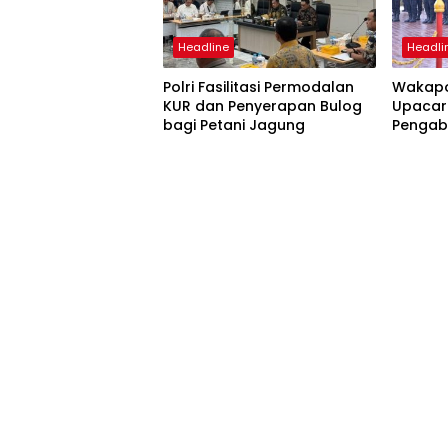
Headline
Headli
Polri Fasilitasi Permodalan
Wakapo
KUR dan Penyerapan Bulog
Upacar
bagi Petani Jagung
Pengab
Pengan
Satyal