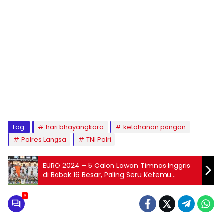
Tag:
hari bhayangkara
ketahanan pangan
Polres Langsa
TNI Polri
EURO 2024 – 5 Calon Lawan Timnas Inggris
di Babak 16 Besar, Paling Seru Ketemu
Belanda
6