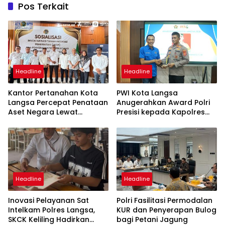
Pos Terkait
Headline
Headline
Kantor Pertanahan Kota
PWI Kota Langsa
Langsa Percepat Penataan
Anugerahkan Award Polri
Aset Negara Lewat
Presisi kepada Kapolres
Sosialisasi Program INTIP
Langsa
Headline
Headline
Inovasi Pelayanan Sat
Polri Fasilitasi Permodalan
Intelkam Polres Langsa,
KUR dan Penyerapan Bulog
SKCK Keliling Hadirkan
bagi Petani Jagung