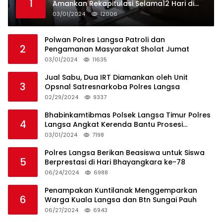
1
Amankan Rekapitulasi Selama12 Hari di
Kecamatan Baro
03/01/2024
12006
Polwan Polres Langsa Patroli dan
2
Pengamanan Masyarakat Sholat Jumat
03/01/2024
11635
Jual Sabu, Dua IRT Diamankan oleh Unit
3
Opsnal Satresnarkoba Polres Langsa
02/29/2024
9337
Bhabinkamtibmas Polsek Langsa Timur Polres
4
Langsa Angkat Kerenda Bantu Prosesi
Pemakaman Warga
03/01/2024
7198
Polres Langsa Berikan Beasiswa untuk Siswa
5
Berprestasi di Hari Bhayangkara ke-78
06/24/2024
6988
Penampakan Kuntilanak Menggemparkan
6
Warga Kuala Langsa dan Btn Sungai Pauh
06/27/2024
6943