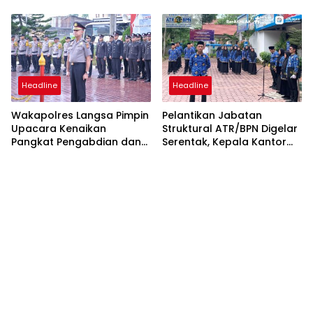
Layanan Publik yang
Mudah dan Humanis
Headline
Headline
Wakapolres Langsa Pimpin
Pelantikan Jabatan
Upacara Kenaikan
Struktural ATR/BPN Digelar
Pangkat Pengabdian dan
Serentak, Kepala Kantor
Penganugerahan
Pertanahan Langsa Ikut
Satyalencana
Secara Virtual