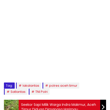
Tag:
lakalantas
polres aceh timur
Satlantas
TNI Polri
Seekor Sapi Milik Warga Indra Makmur, Aceh
Timur Diduga Dimangsa Harimau