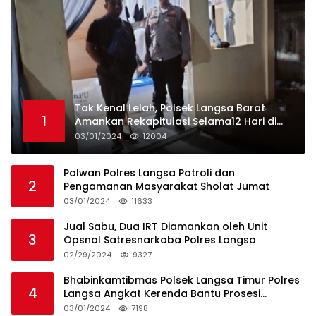
Tak Kenal Lelah, Polsek Langsa Barat
1
Amankan Rekapitulasi Selama12 Hari di
Kecamatan Baro
03/01/2024
12004
Polwan Polres Langsa Patroli dan
2
Pengamanan Masyarakat Sholat Jumat
03/01/2024
11633
Jual Sabu, Dua IRT Diamankan oleh Unit
3
Opsnal Satresnarkoba Polres Langsa
02/29/2024
9327
Bhabinkamtibmas Polsek Langsa Timur Polres
4
Langsa Angkat Kerenda Bantu Prosesi
Pemakaman Warga
03/01/2024
7198