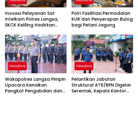
Headline
Headline
Inovasi Pelayanan Sat
Polri Fasilitasi Permodalan
Intelkam Polres Langsa,
KUR dan Penyerapan Bulog
SKCK Keliling Hadirkan
bagi Petani Jagung
Layanan Publik yang
Mudah dan Humanis
Headline
Headline
Wakapolres Langsa Pimpin
Pelantikan Jabatan
Upacara Kenaikan
Struktural ATR/BPN Digelar
Pangkat Pengabdian dan
Serentak, Kepala Kantor
Penganugerahan
Pertanahan Langsa Ikut
Satyalencana
Secara Virtual