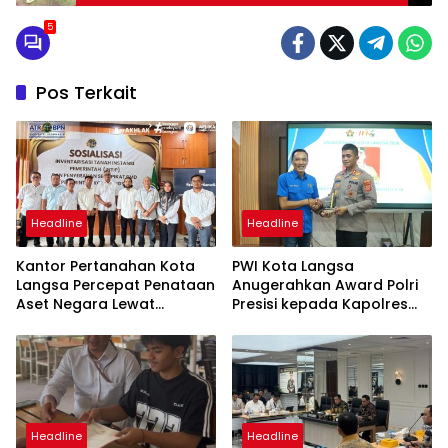
Sentang
5
Pos Terkait
Headline
Headline
Kantor Pertanahan Kota
PWI Kota Langsa
Langsa Percepat Penataan
Anugerahkan Award Polri
Aset Negara Lewat
Presisi kepada Kapolres
Sosialisasi Program INTIP
Langsa
Headline
Headline