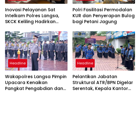
Inovasi Pelayanan Sat
Polri Fasilitasi Permodalan
Intelkam Polres Langsa,
KUR dan Penyerapan Bulog
SKCK Keliling Hadirkan
bagi Petani Jagung
Layanan Publik yang
Mudah dan Humanis
Headline
Headline
Wakapolres Langsa Pimpin
Pelantikan Jabatan
Upacara Kenaikan
Struktural ATR/BPN Digelar
Pangkat Pengabdian dan
Serentak, Kepala Kantor
Penganugerahan
Pertanahan Langsa Ikut
Satyalencana
Secara Virtual