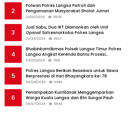
Polwan Polres Langsa Patroli dan
2
Pengamanan Masyarakat Sholat Jumat
03/01/2024
11635
Jual Sabu, Dua IRT Diamankan oleh Unit
3
Opsnal Satresnarkoba Polres Langsa
02/29/2024
9337
Bhabinkamtibmas Polsek Langsa Timur Polres
4
Langsa Angkat Kerenda Bantu Prosesi
Pemakaman Warga
03/01/2024
7199
Polres Langsa Berikan Beasiswa untuk Siswa
5
Berprestasi di Hari Bhayangkara ke-78
06/24/2024
6989
Penampakan Kuntilanak Menggemparkan
6
Warga Kuala Langsa dan Btn Sungai Pauh
06/27/2024
6944