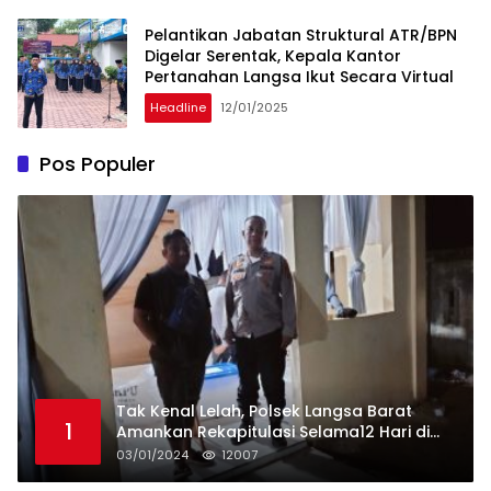
Pelantikan Jabatan Struktural ATR/BPN
Digelar Serentak, Kepala Kantor
Pertanahan Langsa Ikut Secara Virtual
Headline
12/01/2025
Pos Populer
Tak Kenal Lelah, Polsek Langsa Barat
1
Amankan Rekapitulasi Selama12 Hari di
Kecamatan Baro
03/01/2024
12007