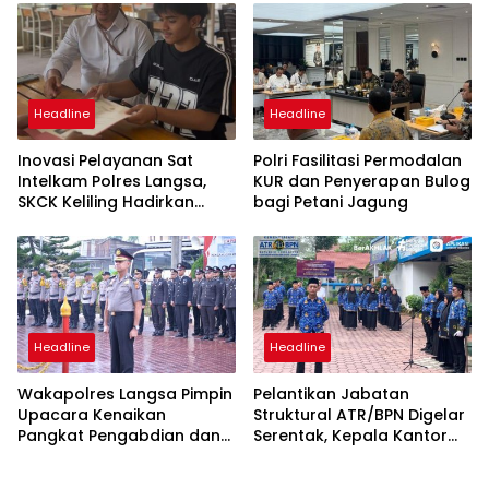
Headline
Headline
Inovasi Pelayanan Sat
Polri Fasilitasi Permodalan
Intelkam Polres Langsa,
KUR dan Penyerapan Bulog
SKCK Keliling Hadirkan
bagi Petani Jagung
Layanan Publik yang
Mudah dan Humanis
Headline
Headline
Wakapolres Langsa Pimpin
Pelantikan Jabatan
Upacara Kenaikan
Struktural ATR/BPN Digelar
Pangkat Pengabdian dan
Serentak, Kepala Kantor
Penganugerahan
Pertanahan Langsa Ikut
Satyalencana
Secara Virtual