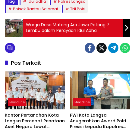
Tag:
idul adha
Polres Langsa
Polsek Rantau Selamat
TNI Polri
Warga Desa Matang Ara Jawa Potong 7
Lembu dalam Perayaan Idul Adha
Pos Terkait
Headline
Headline
Kantor Pertanahan Kota
PWI Kota Langsa
Langsa Percepat Penataan
Anugerahkan Award Polri
Aset Negara Lewat
Presisi kepada Kapolres
Sosialisasi Program INTIP
Langsa