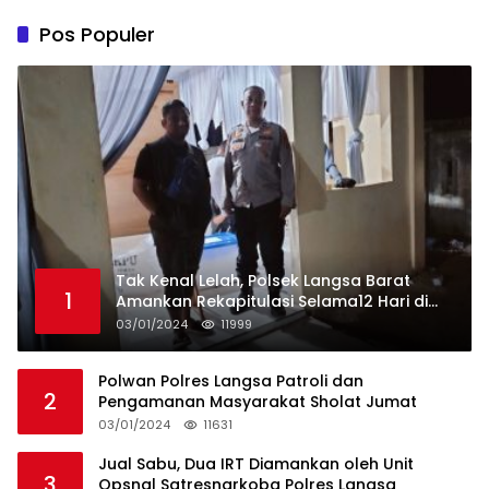
Pos Populer
Tak Kenal Lelah, Polsek Langsa Barat
1
Amankan Rekapitulasi Selama12 Hari di
Kecamatan Baro
03/01/2024
11999
Polwan Polres Langsa Patroli dan
2
Pengamanan Masyarakat Sholat Jumat
03/01/2024
11631
Jual Sabu, Dua IRT Diamankan oleh Unit
3
Opsnal Satresnarkoba Polres Langsa