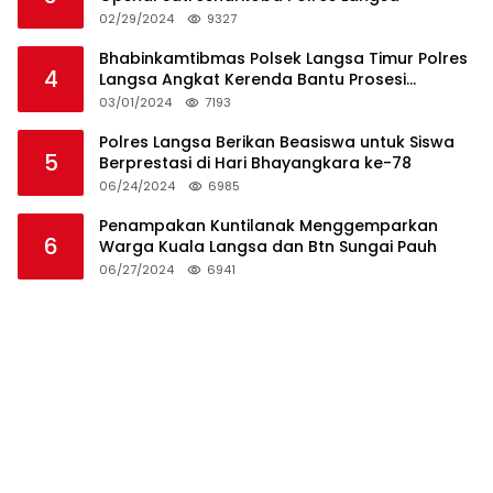
02/29/2024
9327
Bhabinkamtibmas Polsek Langsa Timur Polres
4
Langsa Angkat Kerenda Bantu Prosesi
Pemakaman Warga
03/01/2024
7193
Polres Langsa Berikan Beasiswa untuk Siswa
5
Berprestasi di Hari Bhayangkara ke-78
06/24/2024
6985
Penampakan Kuntilanak Menggemparkan
6
Warga Kuala Langsa dan Btn Sungai Pauh
06/27/2024
6941