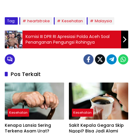
Tag:
heartstroke
Kesehatan
Malaysia
Komisi III DPR RI Apresiasi Polda Aceh Soal
Penanganan Pengungsi Rohingya
Pos Terkait
Kesehatan
Kesehatan
Kenapa Lansia Sering
Sakit Kepala Gegara Skip
Terkena Asam Urat?
Ngopi? Bisa Jadi Alami