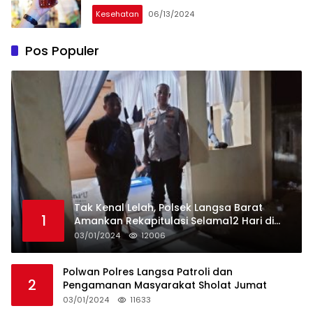
Kesehatan
06/13/2024
Pos Populer
Tak Kenal Lelah, Polsek Langsa Barat
1
Amankan Rekapitulasi Selama12 Hari di
Kecamatan Baro
03/01/2024
12006
Polwan Polres Langsa Patroli dan
2
Pengamanan Masyarakat Sholat Jumat
03/01/2024
11633