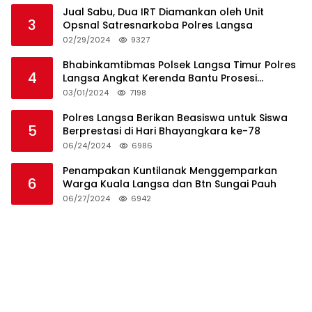
Jual Sabu, Dua IRT Diamankan oleh Unit
3
Opsnal Satresnarkoba Polres Langsa
02/29/2024
9327
Bhabinkamtibmas Polsek Langsa Timur Polres
4
Langsa Angkat Kerenda Bantu Prosesi
Pemakaman Warga
03/01/2024
7198
Polres Langsa Berikan Beasiswa untuk Siswa
5
Berprestasi di Hari Bhayangkara ke-78
06/24/2024
6986
Penampakan Kuntilanak Menggemparkan
6
Warga Kuala Langsa dan Btn Sungai Pauh
06/27/2024
6942