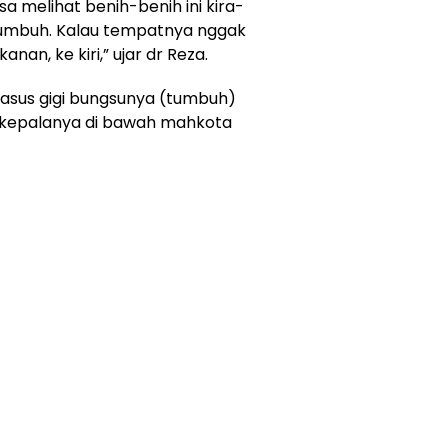
isa melihat benih-benih ini kira-
tumbuh. Kalau tempatnya nggak
nan, ke kiri,” ujar dr Reza.
sus gigi bungsunya (tumbuh)
s, kepalanya di bawah mahkota