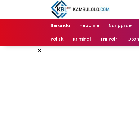
Langsung
ke
konten
Beranda
Headline
Nanggroe
Politik
Kriminal
TNI Polri
Otom
×