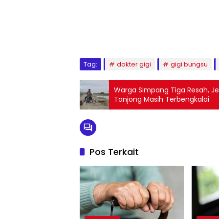
Tag:
dokter gigi
gigi bungsu
Warga Simpang Tiga Resah, 
Tanjong Masih Terbengkalai
Pos Terkait