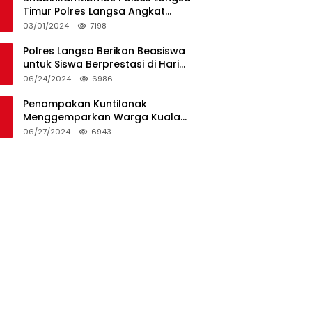
Timur Polres Langsa Angkat
Kerenda Bantu Prosesi
03/01/2024
7198
Pemakaman Warga
Polres Langsa Berikan Beasiswa
untuk Siswa Berprestasi di Hari
Bhayangkara ke-78
06/24/2024
6986
Penampakan Kuntilanak
Menggemparkan Warga Kuala
Langsa dan Btn Sungai Pauh
06/27/2024
6943