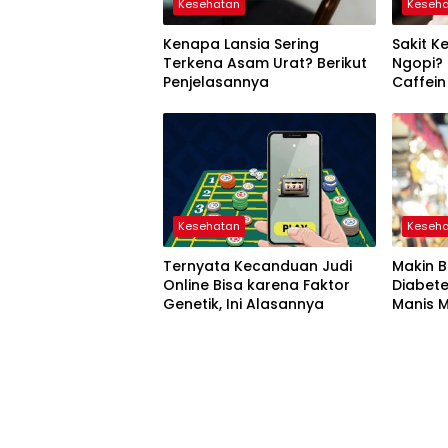
Kesehatan
Keseh
Kenapa Lansia Sering
Sakit K
Terkena Asam Urat? Berikut
Ngopi? 
Penjelasannya
Caffei
Kesehatan
Keseh
Ternyata Kecanduan Judi
Makin 
Online Bisa karena Faktor
Diabet
Genetik, Ini Alasannya
Manis M