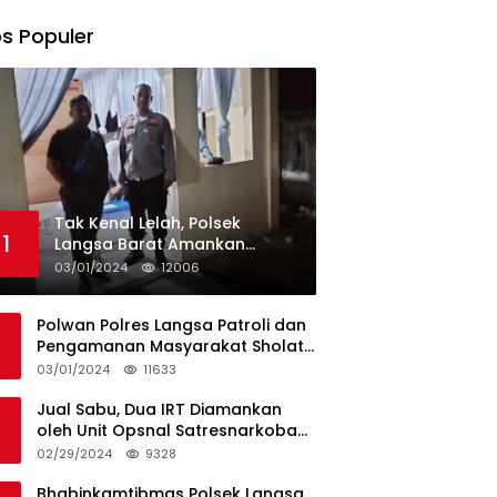
s Populer
Tak Kenal Lelah, Polsek
1
Langsa Barat Amankan
Rekapitulasi Selama12 Hari di
03/01/2024
12006
Kecamatan Baro
Polwan Polres Langsa Patroli dan
Pengamanan Masyarakat Sholat
Jumat
03/01/2024
11633
Jual Sabu, Dua IRT Diamankan
oleh Unit Opsnal Satresnarkoba
Polres Langsa
02/29/2024
9328
Bhabinkamtibmas Polsek Langsa