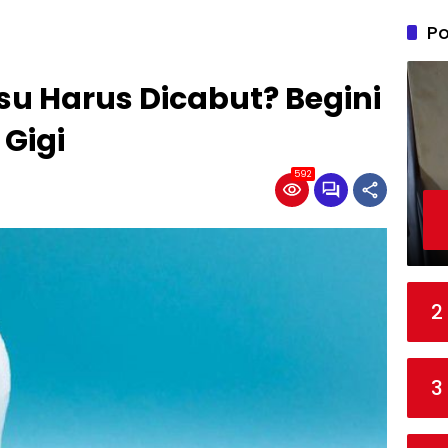
Po
u Harus Dicabut? Begini
 Gigi
592
2
3