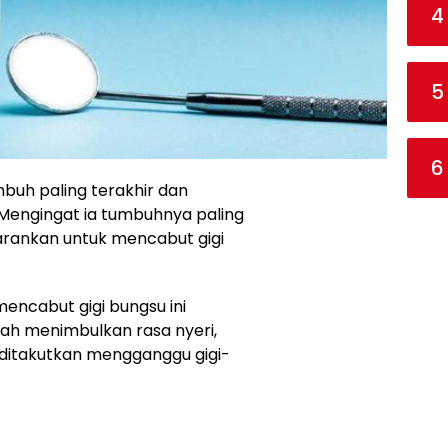
4
5
6
buh paling terakhir dan
 Mengingat ia tumbuhnya paling
arankan untuk mencabut gigi
encabut gigi bungsu ini
h menimbulkan rasa nyeri,
ditakutkan mengganggu gigi-