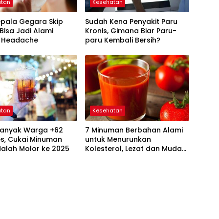
atan
Kesehatan
epala Gegara Skip
Sudah Kena Penyakit Paru
Bisa Jadi Alami
Kronis, Gimana Biar Paru-
n Headache
paru Kembali Bersih?
atan
Kesehatan
Banyak Warga +62
7 Minuman Berbahan Alami
es, Cukai Minuman
untuk Menurunkan
alah Molor ke 2025
Kolesterol, Lezat dan Mudah
Dibuat