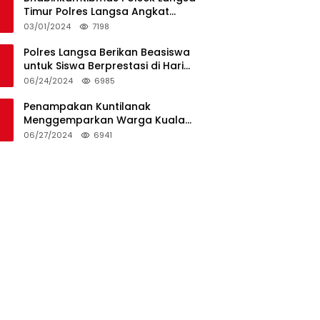
Timur Polres Langsa Angkat
Kerenda Bantu Prosesi
03/01/2024
7198
Pemakaman Warga
Polres Langsa Berikan Beasiswa
untuk Siswa Berprestasi di Hari
Bhayangkara ke-78
06/24/2024
6985
Penampakan Kuntilanak
Menggemparkan Warga Kuala
Langsa dan Btn Sungai Pauh
06/27/2024
6941