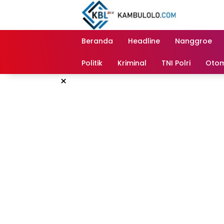
Langsung
ke
konten
Beranda
Headline
Nanggroe
Politik
Kriminal
TNI Polri
Otom
×