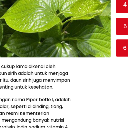
4
5
6
 cukup lama dikenal oleh
un sirih adalah untuk menjaga
r itu, daun sirih juga menyimpan
nting untuk kesehatan.
engan nama Piper betle l, adalah
, seperti di dinding, tiang,
man resmi Kementerian
h mengandung banyak nutrisi
otein, iodin, sodium, vitamin A,