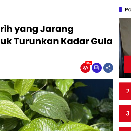
Po
irih yang Jarang
suk Turunkan Kadar Gula
357
2
3