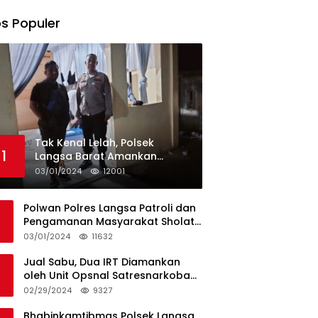
s Populer
Tak Kenal Lelah, Polsek
1
Langsa Barat Amankan
Rekapitulasi Selama12 Hari di
03/01/2024
12001
Kecamatan Baro
Polwan Polres Langsa Patroli dan
Pengamanan Masyarakat Sholat
Jumat
03/01/2024
11632
Jual Sabu, Dua IRT Diamankan
oleh Unit Opsnal Satresnarkoba
Polres Langsa
02/29/2024
9327
Bhabinkamtibmas Polsek Langsa