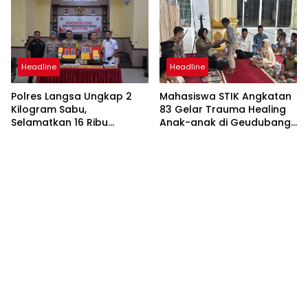
Pelaku Ditangkap
Headline
Headline
Polres Langsa Ungkap 2
Mahasiswa STIK Angkatan
Kilogram Sabu,
83 Gelar Trauma Healing
Selamatkan 16 Ribu
Anak-anak di Geudubang
Generasi Muda dari
Aceh
Bahaya Narkoba