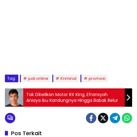
Tag:
judi online
Kriminal
promosi
Tak Dibelikan Motor RX King, Efransyah
Aniaya Ibu Kandungnya Hingga Babak Belur
Pos Terkait