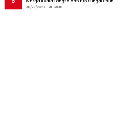
6
Warga Kuala Langsa dan Btn Sungai Pauh
06/27/2024
6946