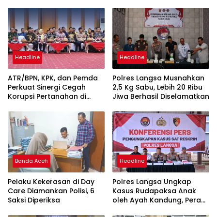
Headline
Headline
ATR/BPN, KPK, dan Pemda
Polres Langsa Musnahkan
Perkuat Sinergi Cegah
2,5 Kg Sabu, Lebih 20 Ribu
Korupsi Pertanahan di
Jiwa Berhasil Diselamatkan
Sultra
Banda Aceh
Headline
Pelaku Kekerasan di Day
Polres Langsa Ungkap
Care Diamankan Polisi, 6
Kasus Rudapaksa Anak
Saksi Diperiksa
oleh Ayah Kandung, Peran
Lira Antar Korban Hingga