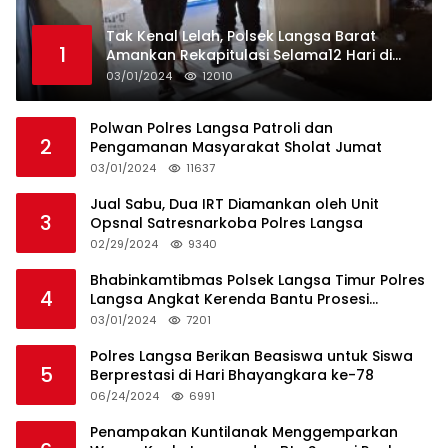
Tak Kenal Lelah, Polsek Langsa Barat
1
Amankan Rekapitulasi Selama12 Hari di
Kecamatan Baro
03/01/2024
12010
Polwan Polres Langsa Patroli dan
2
Pengamanan Masyarakat Sholat Jumat
03/01/2024
11637
Jual Sabu, Dua IRT Diamankan oleh Unit
3
Opsnal Satresnarkoba Polres Langsa
02/29/2024
9340
Bhabinkamtibmas Polsek Langsa Timur Polres
4
Langsa Angkat Kerenda Bantu Prosesi
Pemakaman Warga
03/01/2024
7201
Polres Langsa Berikan Beasiswa untuk Siswa
5
Berprestasi di Hari Bhayangkara ke-78
06/24/2024
6991
Penampakan Kuntilanak Menggemparkan