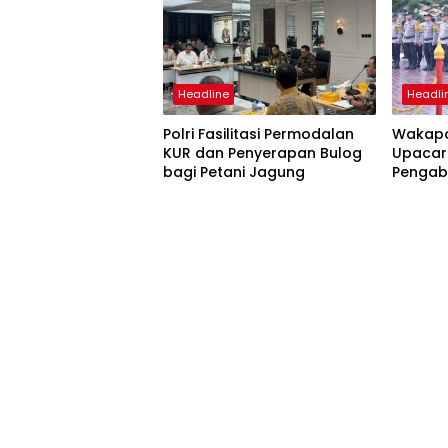
Headline
Headli
Polri Fasilitasi Permodalan
Wakapo
KUR dan Penyerapan Bulog
Upacar
bagi Petani Jagung
Pengab
Pengan
Satyal