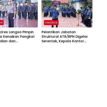
ne
Headline
lres Langsa Pimpin
Pelantikan Jabatan
a Kenaikan Pangkat
Struktural ATR/BPN Digelar
dian dan
Serentak, Kepala Kantor
ugerahan
Pertanahan Langsa Ikut
encana
Secara Virtual