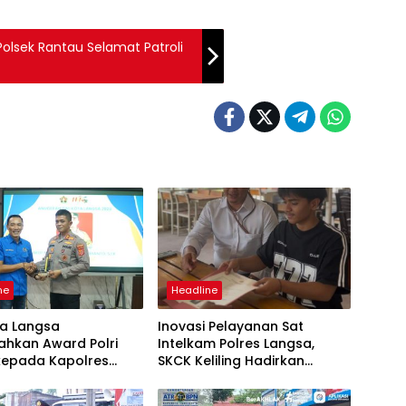
Polsek Rantau Selamat Patroli
ne
Headline
ta Langsa
Inovasi Pelayanan Sat
ahkan Award Polri
Intelkam Polres Langsa,
 kepada Kapolres
SKCK Keliling Hadirkan
Layanan Publik yang Mudah
dan Humanis