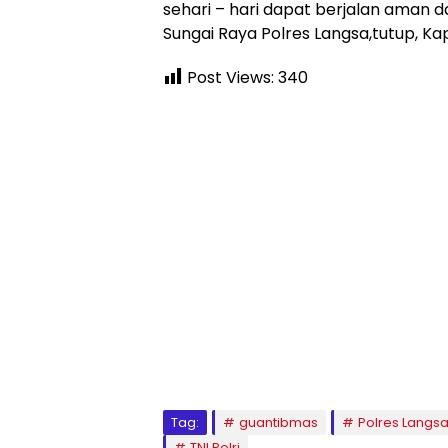
sehari – hari dapat berjalan aman d
Sungai Raya Polres Langsa,tutup, Ka
Post Views:
340
Tag:
guantibmas
Polres Langs
TNI Polri