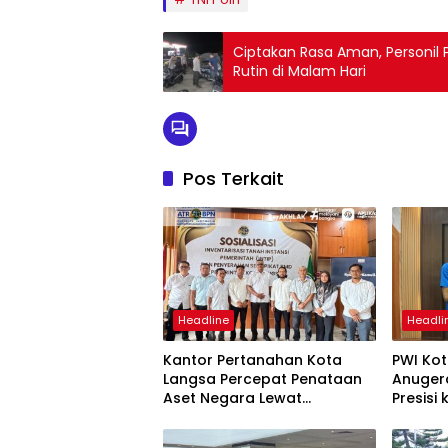
Ciptakan Rasa Aman, Personil 
Rutin di Malam Hari
Pos Terkait
Headline
Headli
Kantor Pertanahan Kota
PWI Ko
Langsa Percepat Penataan
Anuger
Aset Negara Lewat
Presisi
Sosialisasi Program INTIP
Langsa