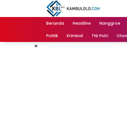
Langsung
ke
konten
Beranda
Headline
Nanggroe
Politik
Kriminal
TNI Polri
Otom
×