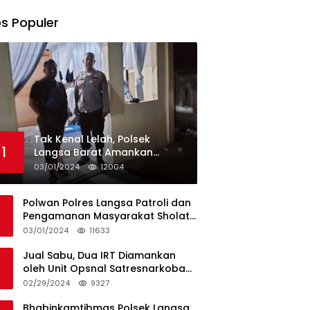
s Populer
Tak Kenal Lelah, Polsek
1
Langsa Barat Amankan
Rekapitulasi Selama12 Hari di
03/01/2024
12004
Kecamatan Baro
Polwan Polres Langsa Patroli dan
Pengamanan Masyarakat Sholat
Jumat
03/01/2024
11633
Jual Sabu, Dua IRT Diamankan
oleh Unit Opsnal Satresnarkoba
Polres Langsa
02/29/2024
9327
Bhabinkamtibmas Polsek Langsa