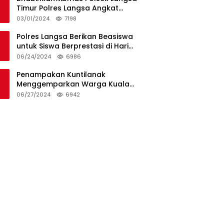
Timur Polres Langsa Angkat
Kerenda Bantu Prosesi
03/01/2024
7198
Pemakaman Warga
Polres Langsa Berikan Beasiswa
untuk Siswa Berprestasi di Hari
Bhayangkara ke-78
06/24/2024
6986
Penampakan Kuntilanak
Menggemparkan Warga Kuala
Langsa dan Btn Sungai Pauh
06/27/2024
6942