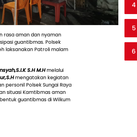
4
5
n rasa aman dan nyaman
ipasi guantibmas. Polsek
eh laksanakan Patroli malam
6
yah,S.I.K S.H M.H
melalui
ur,S.H
mengatakan kegiatan
an personil Polsek Sungai Raya
an situasi Kamtibmas aman
bentuk guantibmas di Wilkum