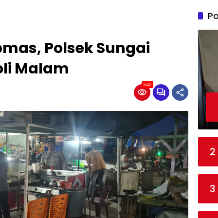
Po
bmas, Polsek Sungai
oli Malam
340
2
3