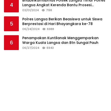
Bhabinkamtibmas Polsek Langsa Timur Polres
4
Langsa Angkat Kerenda Bantu Prosesi
Pemakaman Warga
03/01/2024
7198
Polres Langsa Berikan Beasiswa untuk Siswa
5
Berprestasi di Hari Bhayangkara ke-78
06/24/2024
6988
Penampakan Kuntilanak Menggemparkan
6
Warga Kuala Langsa dan Btn Sungai Pauh
06/27/2024
6943