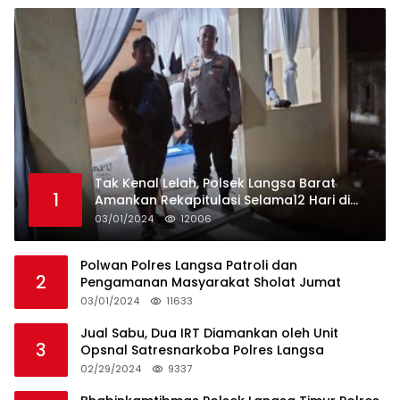
Tak Kenal Lelah, Polsek Langsa Barat
1
Amankan Rekapitulasi Selama12 Hari di
Kecamatan Baro
03/01/2024
12006
Polwan Polres Langsa Patroli dan
2
Pengamanan Masyarakat Sholat Jumat
03/01/2024
11633
Jual Sabu, Dua IRT Diamankan oleh Unit
3
Opsnal Satresnarkoba Polres Langsa
02/29/2024
9337