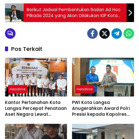
Berikut Jadwal Pembentukan Badan Ad Hoc
Pilkada 2024 yang Akan Dilakukan KIP Kota
Langsa
Pos Terkait
Headline
Headline
Kantor Pertanahan Kota
PWI Kota Langsa
Langsa Percepat Penataan
Anugerahkan Award Polri
Aset Negara Lewat
Presisi kepada Kapolres
Sosialisasi Program INTIP
Langsa