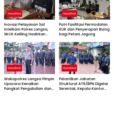
Headline
Headline
Inovasi Pelayanan Sat
Polri Fasilitasi Permodalan
Intelkam Polres Langsa,
KUR dan Penyerapan Bulog
SKCK Keliling Hadirkan
bagi Petani Jagung
Layanan Publik yang
Mudah dan Humanis
Headline
Headline
Wakapolres Langsa Pimpin
Pelantikan Jabatan
Upacara Kenaikan
Struktural ATR/BPN Digelar
Pangkat Pengabdian dan
Serentak, Kepala Kantor
Penganugerahan
Pertanahan Langsa Ikut
Satyalencana
Secara Virtual