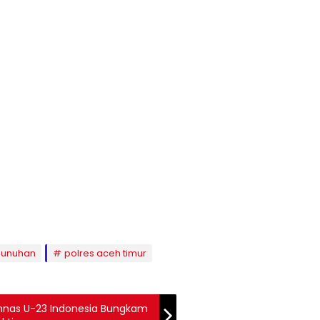
unuhan
polres aceh timur
Timnas U-23 Indonesia Bungkam