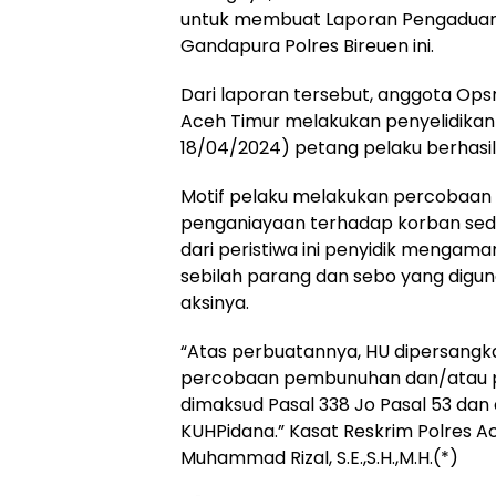
untuk membuat Laporan Pengaduan
Gandapura Polres Bireuen ini.
Dari laporan tersebut, anggota Ops
Aceh Timur melakukan penyelidikan
18/04/2024) petang pelaku berhasi
Motif pelaku melakukan percobaa
penganiayaan terhadap korban seda
dari peristiwa ini penyidik mengam
sebilah parang dan sebo yang digu
aksinya.
“Atas perbuatannya, HU dipersangk
percobaan pembunuhan dan/atau 
dimaksud Pasal 338 Jo Pasal 53 dan a
KUHPidana.” Kasat Reskrim Polres A
Muhammad Rizal, S.E.,S.H.,M.H.(*)