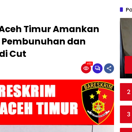
Po
s Aceh Timur Amankan
n Pembunuhan dan
di Cut
460
2
3