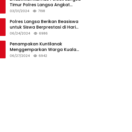
Timur Polres Langsa Angkat
Kerenda Bantu Prosesi
03/01/2024
7198
Pemakaman Warga
Polres Langsa Berikan Beasiswa
untuk Siswa Berprestasi di Hari
Bhayangkara ke-78
06/24/2024
6986
Penampakan Kuntilanak
Menggemparkan Warga Kuala
Langsa dan Btn Sungai Pauh
06/27/2024
6942