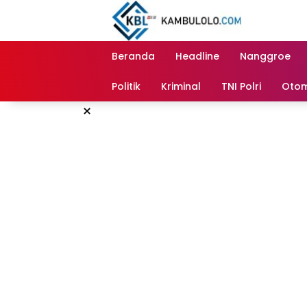
Langsung
ke
konten
Beranda
Headline
Nanggroe
Politik
Kriminal
TNI Polri
Otom
×