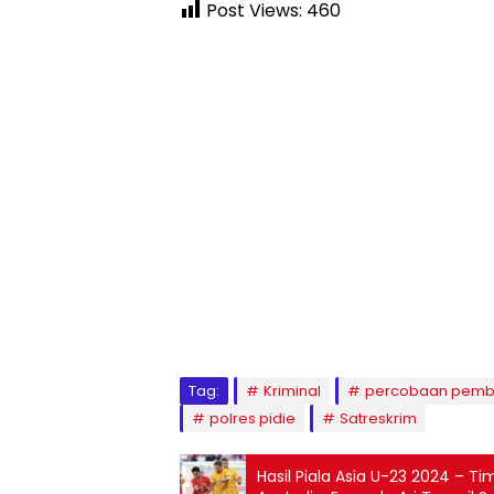
Post Views:
460
Tag:
Kriminal
percobaan pemb
polres pidie
Satreskrim
Hasil Piala Asia U-23 2024 – 