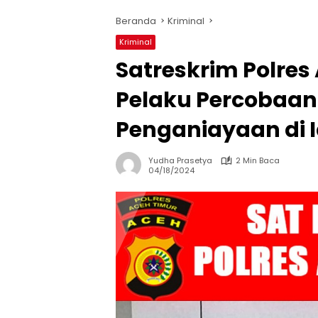
Beranda
Kriminal
Kriminal
Satreskrim Polre
Pelaku Percobaa
Penganiayaan di I
Yudha Prasetya
2 Min Baca
04/18/2024