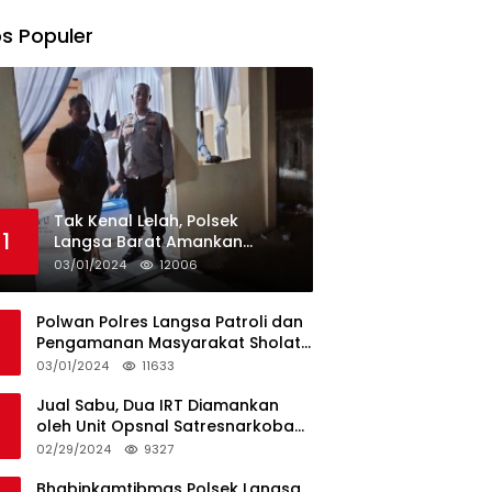
s Populer
Tak Kenal Lelah, Polsek
1
Langsa Barat Amankan
Rekapitulasi Selama12 Hari di
03/01/2024
12006
Kecamatan Baro
Polwan Polres Langsa Patroli dan
Pengamanan Masyarakat Sholat
Jumat
03/01/2024
11633
Jual Sabu, Dua IRT Diamankan
oleh Unit Opsnal Satresnarkoba
Polres Langsa
02/29/2024
9327
Bhabinkamtibmas Polsek Langsa