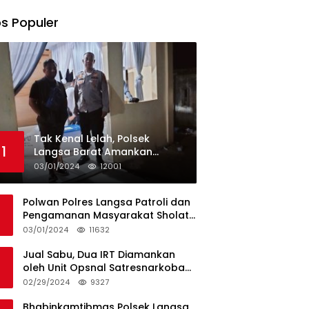
s Populer
Tak Kenal Lelah, Polsek
1
Langsa Barat Amankan
Rekapitulasi Selama12 Hari di
03/01/2024
12001
Kecamatan Baro
Polwan Polres Langsa Patroli dan
Pengamanan Masyarakat Sholat
Jumat
03/01/2024
11632
Jual Sabu, Dua IRT Diamankan
oleh Unit Opsnal Satresnarkoba
Polres Langsa
02/29/2024
9327
Bhabinkamtibmas Polsek Langsa