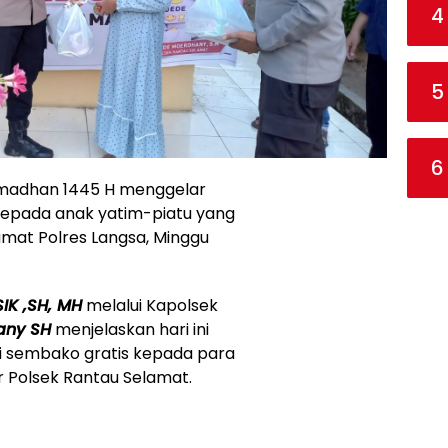
4
5
6
ramadhan 1445 H menggelar
 kepada anak yatim-piatu yang
mat Polres Langsa, Minggu
K ,SH, MH
melalui Kapolsek
any SH
menjelaskan hari ini
gi sembako gratis kepada para
r Polsek Rantau Selamat.