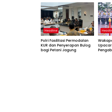
Headline
Headli
Polri Fasilitasi Permodalan
Wakapo
KUR dan Penyerapan Bulog
Upacar
bagi Petani Jagung
Pengab
Pengan
Satyal