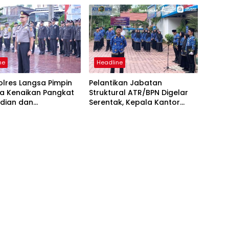
dan Humanis
ne
Headline
lres Langsa Pimpin
Pelantikan Jabatan
a Kenaikan Pangkat
Struktural ATR/BPN Digelar
dian dan
Serentak, Kepala Kantor
ugerahan
Pertanahan Langsa Ikut
encana
Secara Virtual