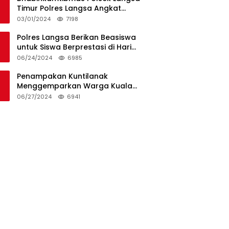
Timur Polres Langsa Angkat
Kerenda Bantu Prosesi
03/01/2024
7198
Pemakaman Warga
Polres Langsa Berikan Beasiswa
untuk Siswa Berprestasi di Hari
Bhayangkara ke-78
06/24/2024
6985
Penampakan Kuntilanak
Menggemparkan Warga Kuala
Langsa dan Btn Sungai Pauh
06/27/2024
6941