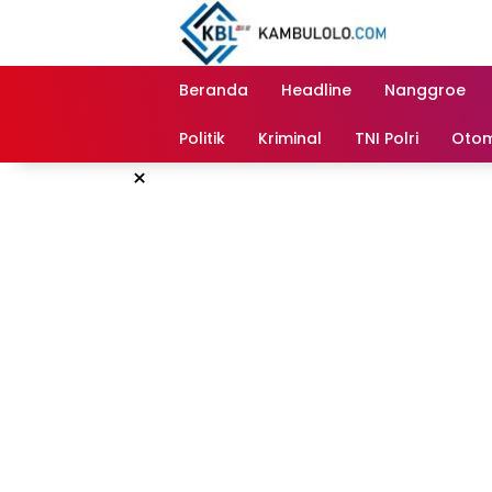
Langsung
ke
konten
Beranda
Headline
Nanggroe
Politik
Kriminal
TNI Polri
Otom
×