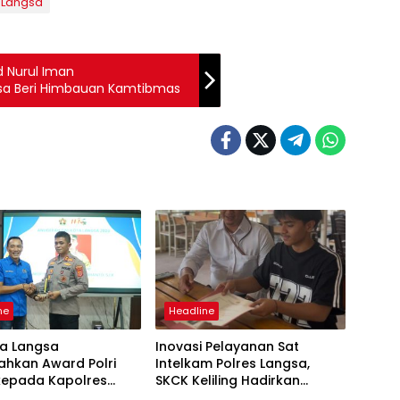
 Langsa
d Nurul Iman
sa Beri Himbauan Kamtibmas
ne
Headline
ta Langsa
Inovasi Pelayanan Sat
ahkan Award Polri
Intelkam Polres Langsa,
 kepada Kapolres
SKCK Keliling Hadirkan
Layanan Publik yang Mudah