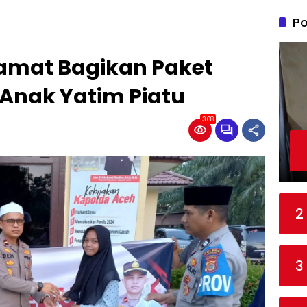
Po
lamat Bagikan Paket
Anak Yatim Piatu
368
2
3