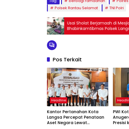
Tag:
berbagi ramadhan
Polres
Polsek Rantau Selamat
TNI Polri
Usai Sholat Berjamaah di Mesji
Bhabinkamtibmas Polsek Lang
Pos Terkait
Headline
Headli
Kantor Pertanahan Kota
PWI Ko
Langsa Percepat Penataan
Anuger
Aset Negara Lewat
Presisi
Sosialisasi Program INTIP
Langsa