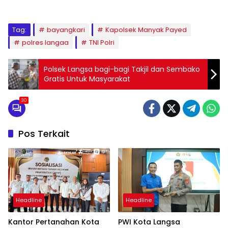
Tag:
bayangkari
Kapolsek Manyak Payed
polres langaa
TNI Polri
Polsek Langsa bagi-bagi Takjil dan Sembako
Gratis Untuk Masyarakat
30
Pos Terkait
Headline
Headline
Kantor Pertanahan Kota
PWI Kota Langsa