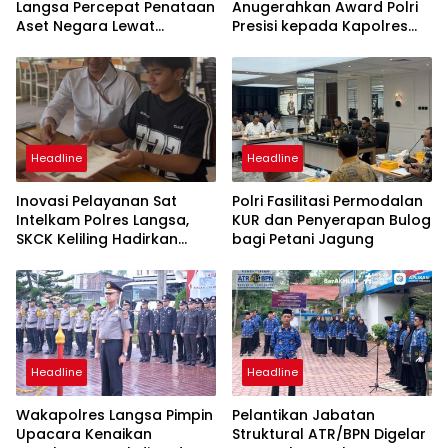
Langsa Percepat Penataan
Anugerahkan Award Polri
Aset Negara Lewat
Presisi kepada Kapolres
Sosialisasi Program INTIP
Langsa
Headline
Headline
Inovasi Pelayanan Sat
Polri Fasilitasi Permodalan
Intelkam Polres Langsa,
KUR dan Penyerapan Bulog
SKCK Keliling Hadirkan
bagi Petani Jagung
Layanan Publik yang
Mudah dan Humanis
Headline
Headline
Wakapolres Langsa Pimpin
Pelantikan Jabatan
Upacara Kenaikan
Struktural ATR/BPN Digelar