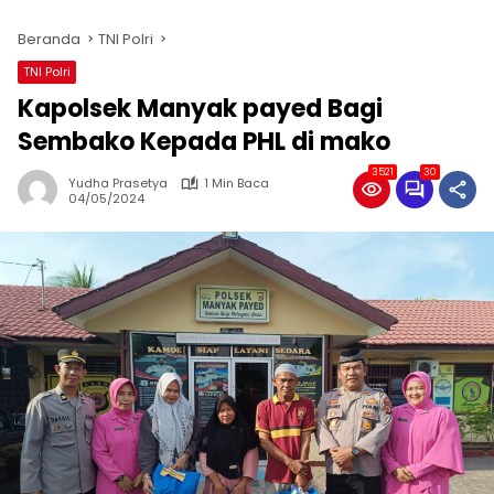
Beranda
TNI Polri
TNI Polri
Kapolsek Manyak payed Bagi
Sembako Kepada PHL di mako
3521
30
Yudha Prasetya
1 Min Baca
04/05/2024