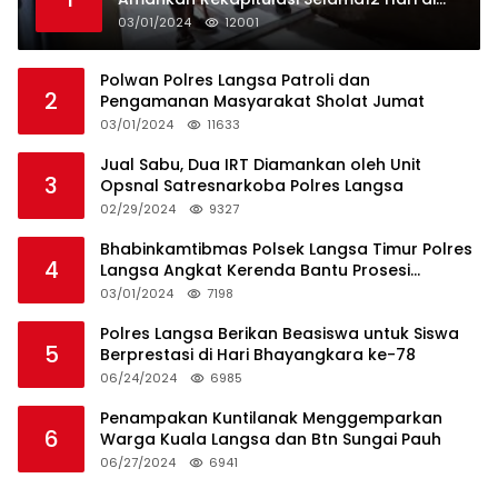
Kecamatan Baro
03/01/2024
12001
Polwan Polres Langsa Patroli dan
2
Pengamanan Masyarakat Sholat Jumat
03/01/2024
11633
Jual Sabu, Dua IRT Diamankan oleh Unit
3
Opsnal Satresnarkoba Polres Langsa
02/29/2024
9327
Bhabinkamtibmas Polsek Langsa Timur Polres
4
Langsa Angkat Kerenda Bantu Prosesi
Pemakaman Warga
03/01/2024
7198
Polres Langsa Berikan Beasiswa untuk Siswa
5
Berprestasi di Hari Bhayangkara ke-78
06/24/2024
6985
Penampakan Kuntilanak Menggemparkan
6
Warga Kuala Langsa dan Btn Sungai Pauh
06/27/2024
6941