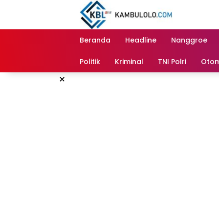
Langsung
ke
konten
Beranda
Headline
Nanggroe
Politik
Kriminal
TNI Polri
Otom
×