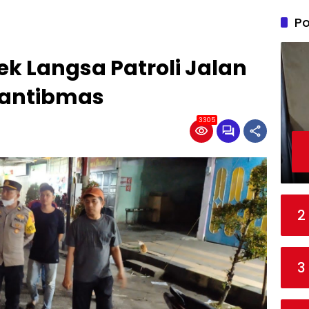
Po
ek Langsa Patroli Jalan
Guantibmas
3305
2
3