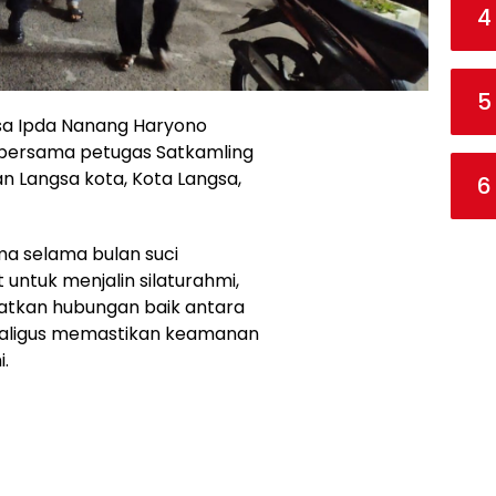
4
5
sa Ipda Nanang Haryono
bersama petugas Satkamling
Langsa kota, Kota Langsa,
6
ama selama bulan suci
untuk menjalin silaturahmi,
atkan hubungan baik antara
kaligus memastikan keamanan
.