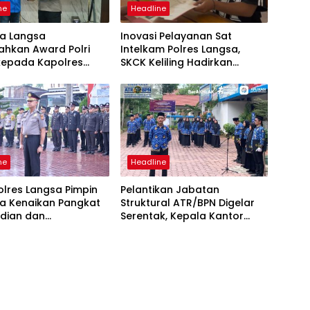
ne
Headline
ta Langsa
Inovasi Pelayanan Sat
ahkan Award Polri
Intelkam Polres Langsa,
 kepada Kapolres
SKCK Keliling Hadirkan
Layanan Publik yang Mudah
dan Humanis
ne
Headline
lres Langsa Pimpin
Pelantikan Jabatan
a Kenaikan Pangkat
Struktural ATR/BPN Digelar
dian dan
Serentak, Kepala Kantor
ugerahan
Pertanahan Langsa Ikut
encana
Secara Virtual