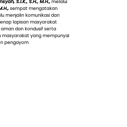
ah, S.I.K., S.H., M.H.,
melalui
M.H.,
sempat mengatakan
u menjalin komunikasi dan
nap lapisan masyarakat
aman dan kondusif serta
leh masyarakat yang mempunyai
dan pengayom