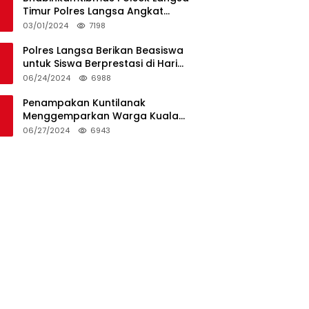
Timur Polres Langsa Angkat
Kerenda Bantu Prosesi
03/01/2024
7198
Pemakaman Warga
Polres Langsa Berikan Beasiswa
untuk Siswa Berprestasi di Hari
Bhayangkara ke-78
06/24/2024
6988
Penampakan Kuntilanak
Menggemparkan Warga Kuala
Langsa dan Btn Sungai Pauh
06/27/2024
6943