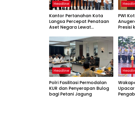
Headline
Headli
Kantor Pertanahan Kota
PWI Ko
Langsa Percepat Penataan
Anuger
Aset Negara Lewat
Presisi
Sosialisasi Program INTIP
Langsa
Headline
Headli
Polri Fasilitasi Permodalan
Wakapo
KUR dan Penyerapan Bulog
Upacar
bagi Petani Jagung
Pengab
Pengan
Satyal