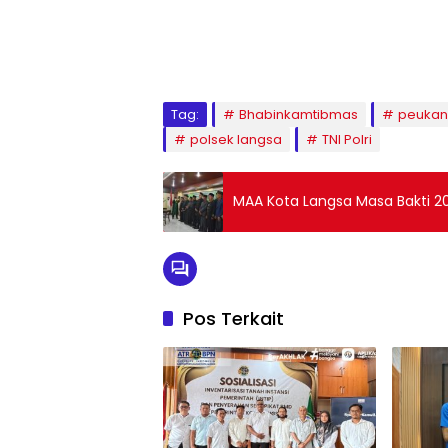
Tag:
Bhabinkamtibmas
peukan
polsek langsa
TNI Polri
MAA Kota Langsa Masa Bakti 
Pos Terkait