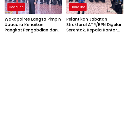
Headline
Headline
Wakapolres Langsa Pimpin
Pelantikan Jabatan
Upacara Kenaikan
Struktural ATR/BPN Digelar
Pangkat Pengabdian dan
Serentak, Kepala Kantor
Penganugerahan
Pertanahan Langsa Ikut
Satyalencana
Secara Virtual