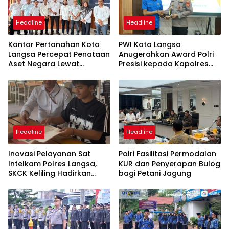
Headline
Headline
Kantor Pertanahan Kota
PWI Kota Langsa
Langsa Percepat Penataan
Anugerahkan Award Polri
Aset Negara Lewat
Presisi kepada Kapolres
Sosialisasi Program INTIP
Langsa
Headline
Headline
Inovasi Pelayanan Sat
Polri Fasilitasi Permodalan
Intelkam Polres Langsa,
KUR dan Penyerapan Bulog
SKCK Keliling Hadirkan
bagi Petani Jagung
Layanan Publik yang
Mudah dan Humanis