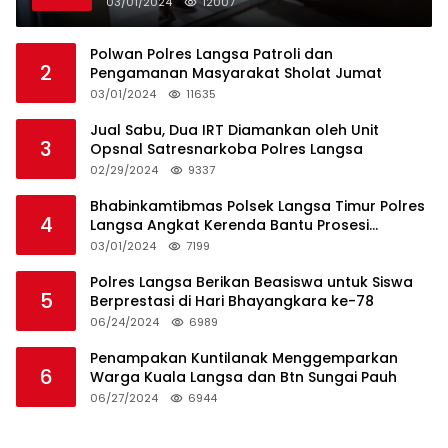
Kecamatan Baro
03/01/2024
12007
Polwan Polres Langsa Patroli dan
2
Pengamanan Masyarakat Sholat Jumat
03/01/2024
11635
Jual Sabu, Dua IRT Diamankan oleh Unit
3
Opsnal Satresnarkoba Polres Langsa
02/29/2024
9337
Bhabinkamtibmas Polsek Langsa Timur Polres
4
Langsa Angkat Kerenda Bantu Prosesi
Pemakaman Warga
03/01/2024
7199
Polres Langsa Berikan Beasiswa untuk Siswa
5
Berprestasi di Hari Bhayangkara ke-78
06/24/2024
6989
Penampakan Kuntilanak Menggemparkan
6
Warga Kuala Langsa dan Btn Sungai Pauh
06/27/2024
6944