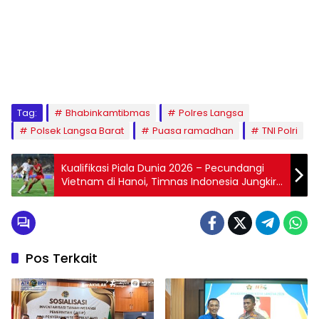
Tag:
Bhabinkamtibmas
Polres Langsa
Polsek Langsa Barat
Puasa ramadhan
TNI Polri
Kualifikasi Piala Dunia 2026 – Pecundangi
Vietnam di Hanoi, Timnas Indonesia Jungkir
Balikkan Prediksi Media-media Asing
Pos Terkait