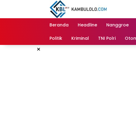
Langsung
ke
konten
Beranda
Headline
Nanggroe
Politik
Kriminal
TNI Polri
Otom
×