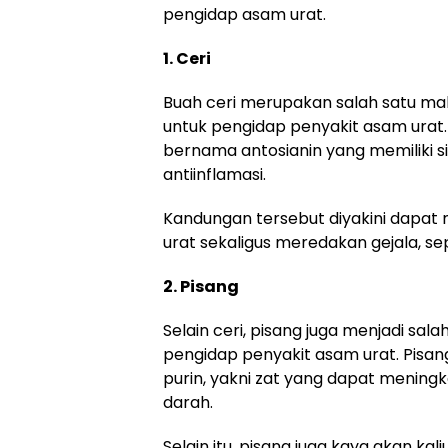
pengidap asam urat.
1. Ceri
Buah ceri merupakan salah satu m
untuk pengidap penyakit asam urat
bernama antosianin yang memiliki si
antiinflamasi.
Kandungan tersebut diyakini dap
urat sekaligus meredakan gejala, se
2. Pisang
Selain ceri, pisang juga menjadi sal
pengidap penyakit asam urat. Pisa
purin, yakni zat yang dapat mening
darah.
Selain itu, pisang juga kaya akan k