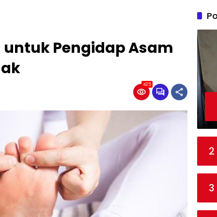
Po
n untuk Pengidap Asam
nak
425
2
3