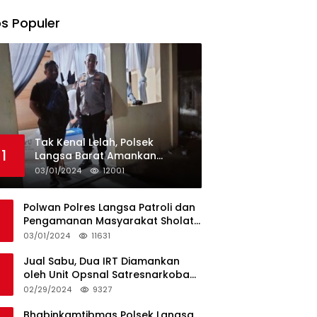
s Populer
Tak Kenal Lelah, Polsek
1
Langsa Barat Amankan
Rekapitulasi Selama12 Hari di
03/01/2024
12001
Kecamatan Baro
Polwan Polres Langsa Patroli dan
Pengamanan Masyarakat Sholat
Jumat
03/01/2024
11631
Jual Sabu, Dua IRT Diamankan
oleh Unit Opsnal Satresnarkoba
Polres Langsa
02/29/2024
9327
Bhabinkamtibmas Polsek Langsa