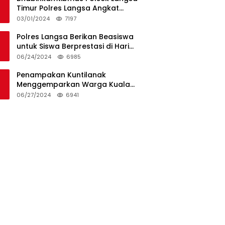
Timur Polres Langsa Angkat
Kerenda Bantu Prosesi
03/01/2024
7197
Pemakaman Warga
Polres Langsa Berikan Beasiswa
untuk Siswa Berprestasi di Hari
Bhayangkara ke-78
06/24/2024
6985
Penampakan Kuntilanak
Menggemparkan Warga Kuala
Langsa dan Btn Sungai Pauh
06/27/2024
6941