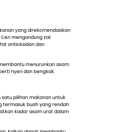
akanan yang direkomendasikan
. Ceri mengandung zat
fat antioksidan dan
at membantu menurunkan asam
perti nyeri dan bengkak.
ah satu pilihan makanan untuk
ng termasuk buah yang rendah
katkan kadar asam urat dalam
alium. Kalium dapat membantu