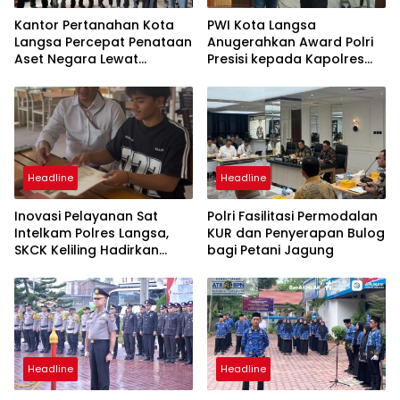
Kantor Pertanahan Kota
PWI Kota Langsa
Langsa Percepat Penataan
Anugerahkan Award Polri
Aset Negara Lewat
Presisi kepada Kapolres
Sosialisasi Program INTIP
Langsa
Headline
Headline
Inovasi Pelayanan Sat
Polri Fasilitasi Permodalan
Intelkam Polres Langsa,
KUR dan Penyerapan Bulog
SKCK Keliling Hadirkan
bagi Petani Jagung
Layanan Publik yang
Mudah dan Humanis
Headline
Headline