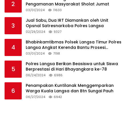
2
Pengamanan Masyarakat Sholat Jumat
03/01/2024
11633
Jual Sabu, Dua IRT Diamankan oleh Unit
3
Opsnal Satresnarkoba Polres Langsa
02/29/2024
9327
Bhabinkamtibmas Polsek Langsa Timur Polres
4
Langsa Angkat Kerenda Bantu Prosesi
Pemakaman Warga
03/01/2024
7198
Polres Langsa Berikan Beasiswa untuk Siswa
5
Berprestasi di Hari Bhayangkara ke-78
06/24/2024
6986
Penampakan Kuntilanak Menggemparkan
6
Warga Kuala Langsa dan Btn Sungai Pauh
06/27/2024
6942