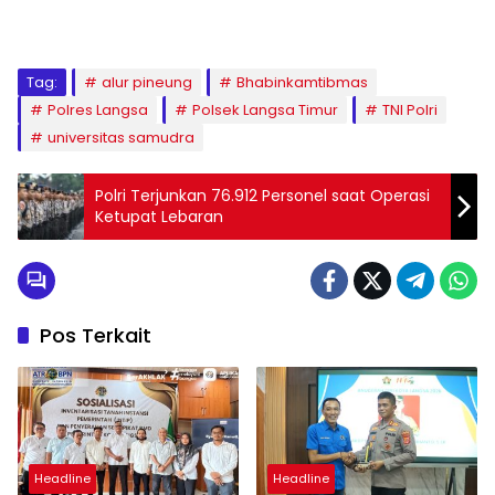
Tag:
alur pineung
Bhabinkamtibmas
Polres Langsa
Polsek Langsa Timur
TNI Polri
universitas samudra
Polri Terjunkan 76.912 Personel saat Operasi
Ketupat Lebaran
Pos Terkait
Headline
Headline