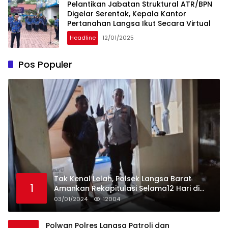
Pelantikan Jabatan Struktural ATR/BPN
Digelar Serentak, Kepala Kantor
Pertanahan Langsa Ikut Secara Virtual
Headline
12/01/2025
Pos Populer
Tak Kenal Lelah, Polsek Langsa Barat
1
Amankan Rekapitulasi Selama12 Hari di
Kecamatan Baro
03/01/2024
12004
Polwan Polres Langsa Patroli dan