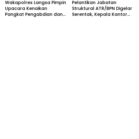
Wakapolres Langsa Pimpin
Pelantikan Jabatan
Upacara Kenaikan
Struktural ATR/BPN Digelar
Pangkat Pengabdian dan
Serentak, Kepala Kantor
Penganugerahan
Pertanahan Langsa Ikut
Satyalencana
Secara Virtual