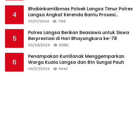
Bhabinkamtibmas Polsek Langsa Timur Polres
4
Langsa Angkat Kerenda Bantu Prosesi
Pemakaman Warga
03/01/2024
7198
Polres Langsa Berikan Beasiswa untuk Siswa
5
Berprestasi di Hari Bhayangkara ke-78
06/24/2024
6986
Penampakan Kuntilanak Menggemparkan
6
Warga Kuala Langsa dan Btn Sungai Pauh
06/27/2024
6942