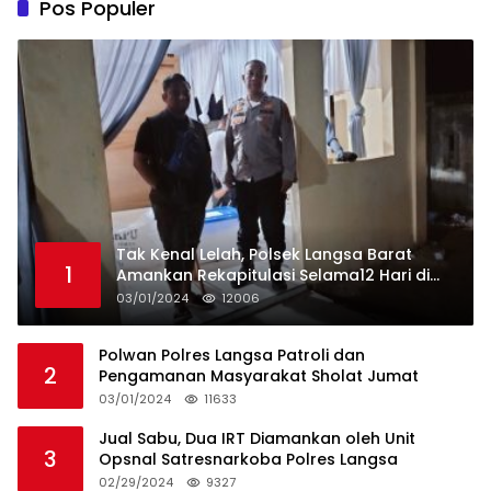
Pos Populer
Tak Kenal Lelah, Polsek Langsa Barat
1
Amankan Rekapitulasi Selama12 Hari di
Kecamatan Baro
03/01/2024
12006
Polwan Polres Langsa Patroli dan
2
Pengamanan Masyarakat Sholat Jumat
03/01/2024
11633
Jual Sabu, Dua IRT Diamankan oleh Unit
3
Opsnal Satresnarkoba Polres Langsa
02/29/2024
9327