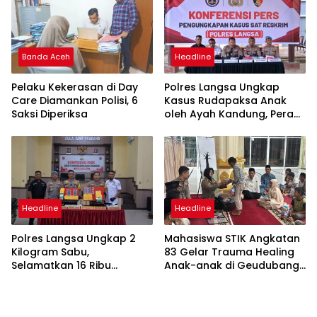
Banda Aceh
Headline
Pelaku Kekerasan di Day
Polres Langsa Ungkap
Care Diamankan Polisi, 6
Kasus Rudapaksa Anak
Saksi Diperiksa
oleh Ayah Kandung, Peran
Lira Antar Korban Hingga
Pelaku Ditangkap
Headline
Headline
Polres Langsa Ungkap 2
Mahasiswa STIK Angkatan
Kilogram Sabu,
83 Gelar Trauma Healing
Selamatkan 16 Ribu
Anak-anak di Geudubang
Generasi Muda dari
Aceh
Bahaya Narkoba