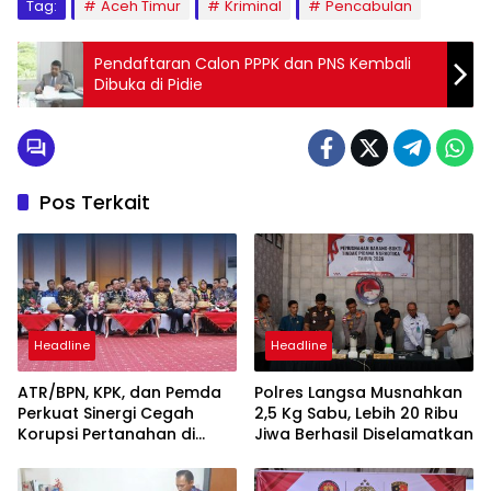
Tag:
Aceh Timur
Kriminal
Pencabulan
Pendaftaran Calon PPPK dan PNS Kembali
Dibuka di Pidie
Pos Terkait
Headline
Headline
ATR/BPN, KPK, dan Pemda
Polres Langsa Musnahkan
Perkuat Sinergi Cegah
2,5 Kg Sabu, Lebih 20 Ribu
Korupsi Pertanahan di
Jiwa Berhasil Diselamatkan
Sultra