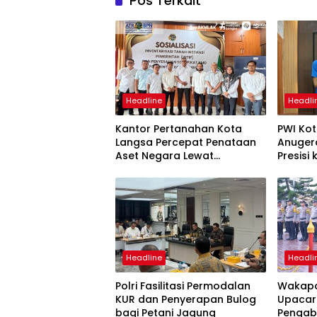
Pos Terkait
Headline
Headli
Kantor Pertanahan Kota
PWI Ko
Langsa Percepat Penataan
Anuger
Aset Negara Lewat
Presisi
Sosialisasi Program INTIP
Langsa
Headline
Headli
Polri Fasilitasi Permodalan
Wakapo
KUR dan Penyerapan Bulog
Upacar
bagi Petani Jagung
Pengab