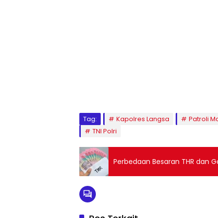
Tag:
Kapolres Langsa
Patroli 
TNI Polri
Perbedaan Besaran THR dan Ga