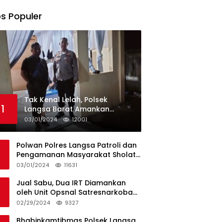
s Populer
Tak Kenal Lelah, Polsek
1
Langsa Barat Amankan
Rekapitulasi Selama12 Hari di
03/01/2024
12001
Kecamatan Baro
Polwan Polres Langsa Patroli dan
Pengamanan Masyarakat Sholat
Jumat
03/01/2024
11631
Jual Sabu, Dua IRT Diamankan
oleh Unit Opsnal Satresnarkoba
Polres Langsa
02/29/2024
9327
Bhabinkamtibmas Polsek Langsa