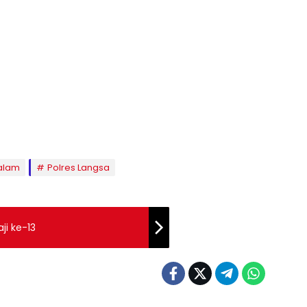
Malam
Polres Langsa
ji ke-13