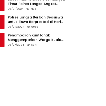
Timur Polres Langsa Angkat
Kerenda Bantu Prosesi
03/01/2024
7193
Pemakaman Warga
Polres Langsa Berikan Beasiswa
untuk Siswa Berprestasi di Hari
Bhayangkara ke-78
06/24/2024
6985
Penampakan Kuntilanak
Menggemparkan Warga Kuala
Langsa dan Btn Sungai Pauh
06/27/2024
6941