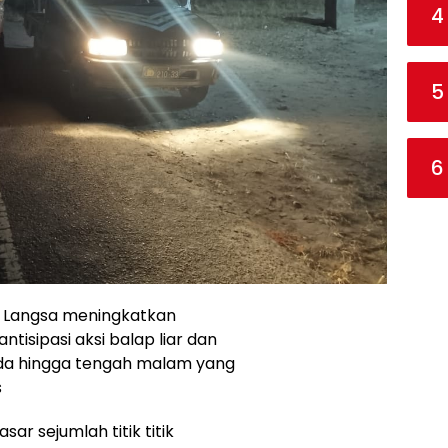
4
5
6
s Langsa meningkatkan
tisipasi aksi balap liar dan
da hingga tengah malam yang
s
r sejumlah titik titik