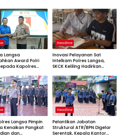
ne
Headline
ta Langsa
Inovasi Pelayanan Sat
ahkan Award Polri
Intelkam Polres Langsa,
 kepada Kapolres
SKCK Keliling Hadirkan
Layanan Publik yang Mudah
dan Humanis
ne
Headline
lres Langsa Pimpin
Pelantikan Jabatan
a Kenaikan Pangkat
Struktural ATR/BPN Digelar
dian dan
Serentak, Kepala Kantor