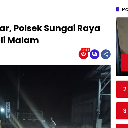
Po
iar, Polsek Sungai Raya
li Malam
3433
2
3