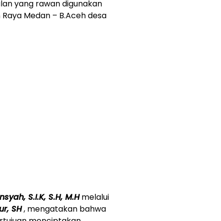
alan yang rawan digunakan
an Raya Medan – B.Aceh desa
yah, S.I.K, S.H, M.H
melalui
ur, SH
, mengatakan bahwa
ertujuan menciptakan