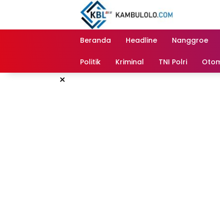
Langsung
ke
konten
Beranda
Headline
Nanggroe
Politik
Kriminal
TNI Polri
Otom
×