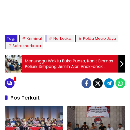
Tag:
Kriminal
Narkotika
Polda Metro Jaya
Satresnarkoba
Menunggu Waktu Buka Puasa, Kanit Binmas
Polsek Simpang Jernih Ajari Anak-anak
Mengaji
1
Pos Terkait