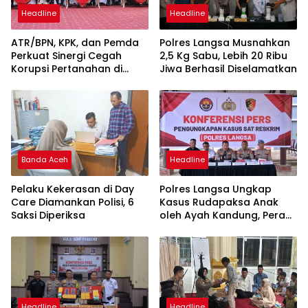
Headline
Headline
ATR/BPN, KPK, dan Pemda
Polres Langsa Musnahkan
Perkuat Sinergi Cegah
2,5 Kg Sabu, Lebih 20 Ribu
Korupsi Pertanahan di
Jiwa Berhasil Diselamatkan
Sultra
Banda Aceh
Headline
Pelaku Kekerasan di Day
Polres Langsa Ungkap
Care Diamankan Polisi, 6
Kasus Rudapaksa Anak
Saksi Diperiksa
oleh Ayah Kandung, Peran
Lira Antar Korban Hingga
Pelaku Ditangkap
Headline
Headline