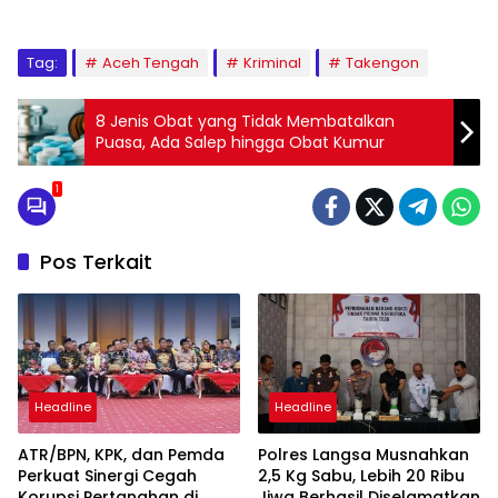
Tag:
Aceh Tengah
Kriminal
Takengon
8 Jenis Obat yang Tidak Membatalkan
Puasa, Ada Salep hingga Obat Kumur
1
Pos Terkait
Headline
Headline
ATR/BPN, KPK, dan Pemda
Polres Langsa Musnahkan
Perkuat Sinergi Cegah
2,5 Kg Sabu, Lebih 20 Ribu
Korupsi Pertanahan di
Jiwa Berhasil Diselamatkan