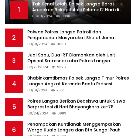
Tak Kenal Lelah, Polsek Langsa Barat
1
Amankan Rekapitulasi Selama12 Hari di
Kecamatan Baro
03/01/2024
11998
Polwan Polres Langsa Patroli dan
2
Pengamanan Masyarakat Sholat Jumat
03/01/2024
11630
Jual Sabu, Dua IRT Diamankan oleh Unit
3
Opsnal Satresnarkoba Polres Langsa
02/29/2024
9326
Bhabinkamtibmas Polsek Langsa Timur Polres
4
Langsa Angkat Kerenda Bantu Prosesi
Pemakaman Warga
03/01/2024
7192
Polres Langsa Berikan Beasiswa untuk Siswa
5
Berprestasi di Hari Bhayangkara ke-78
06/24/2024
6983
Penampakan Kuntilanak Menggemparkan
6
Warga Kuala Langsa dan Btn Sungai Pauh