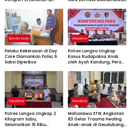
Sultra
Banda Aceh
Headline
Pelaku Kekerasan di Day
Polres Langsa Ungkap
Care Diamankan Polisi, 6
Kasus Rudapaksa Anak
Saksi Diperiksa
oleh Ayah Kandung, Peran
Lira Antar Korban Hingga
Pelaku Ditangkap
Headline
Headline
Polres Langsa Ungkap 2
Mahasiswa STIK Angkatan
Kilogram Sabu,
83 Gelar Trauma Healing
Selamatkan 16 Ribu
Anak-anak di Geudubang
Generasi Muda dari
Aceh