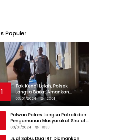
s Populer
Tak Kenal Lelah, Polsek
1
Langsa Barat Amankan
Rekapitulasi Selama12 Hari di
03/01/2024
12001
Kecamatan Baro
Polwan Polres Langsa Patroli dan
Pengamanan Masyarakat Sholat
Jumat
03/01/2024
11633
Jual Sabu, Dua IRT Diamankan