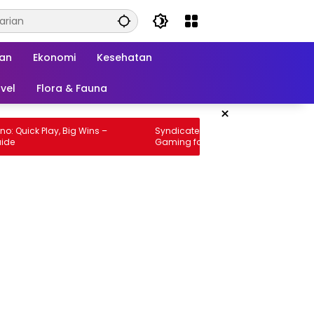
kan
Ekonomi
Kesehatan
vel
Flora & Fauna
×
k Play, Big Wins –
Syndicate Casino: High‑Intensity
Gaming for Quick Wins