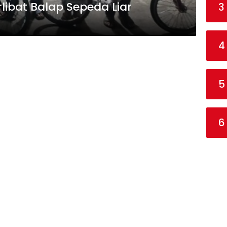
rlibat Balap Sepeda Liar
3
4
5
6