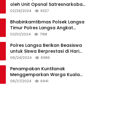
oleh Unit Opsnal Satresnarkoba
Polres Langsa
02/29/2024
9327
Bhabinkamtibmas Polsek Langsa
Timur Polres Langsa Angkat
Kerenda Bantu Prosesi
03/01/2024
7198
Pemakaman Warga
Polres Langsa Berikan Beasiswa
untuk Siswa Berprestasi di Hari
Bhayangkara ke-78
06/24/2024
6986
Penampakan Kuntilanak
Menggemparkan Warga Kuala
Langsa dan Btn Sungai Pauh
06/27/2024
6941