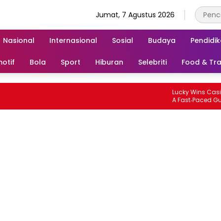
Jumat, 7 Agustus 2026
Nasional
Internasional
Sosial
Budaya
Pendidi
otif
Bola
Sport
Hiburan
Selebriti
Food & Tra
Lucky Wins Casino: Quic
A Fast‑Paced Guide