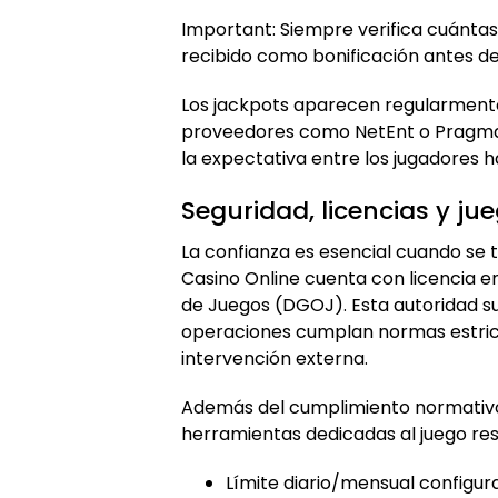
Important: Siempre verifica cuánta
recibido como bonificación antes de s
Los jackpots aparecen regularmente
proveedores como NetEnt o Pragmati
la expectativa entre los jugadores h
Seguridad, licencias y ju
La confianza es esencial cuando se t
Casino Online cuenta con licencia e
de Juegos (DGOJ)​​​​​​​​​​​. Esta autorida
operaciones cumplan normas estric
intervención externa.
Además del cumplimiento normativo t
herramientas dedicadas al juego re
Límite diario/mensual configura