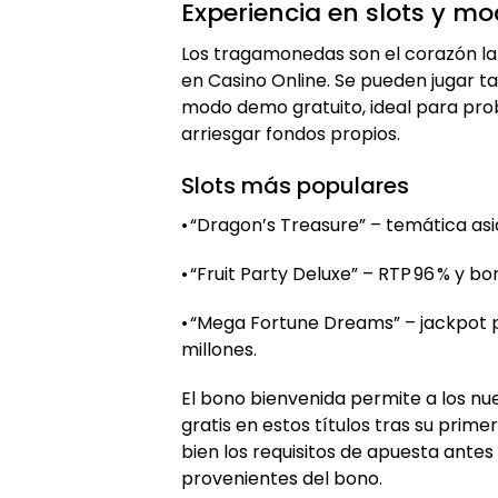
Experiencia en slots y 
Los tragamonedas son el corazón la
en Casino Online. Se pueden jugar t
modo demo gratuito, ideal para pro
arriesgar fondos propios.
Slots más populares
• “Dragon’s Treasure” – temática asiá
• “Fruit Party Deluxe” – RTP 96 %​ y b
• “Mega Fortune Dreams” – jackpot 
millones.
El bono bienvenida permite a los nu
gratis en estos títulos tras su prime
bien los requisitos de apuesta antes
provenientes del bono.