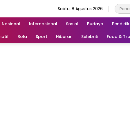
Sabtu, 8 Agustus 2026
Nasional
Internasional
Sosial
Budaya
Pendidi
otif
Bola
Sport
Hiburan
Selebriti
Food & Tra