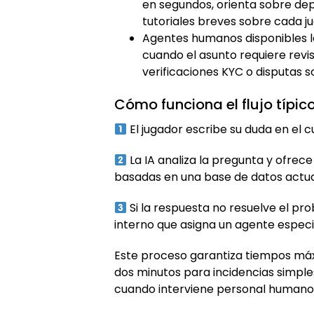
en segundos, orienta sobre dep
tutoriales breves sobre cada j
Agentes humanos disponibles la
cuando el asunto requiere rev
verificaciones KYC o disputas 
Cómo funciona el flujo típic
El jugador escribe su duda en el c
La IA analiza la pregunta y ofre
basadas en una base de datos actua
Si la respuesta no resuelve el pro
interno que asigna un agente especi
Este proceso garantiza tiempos máx
dos minutos para incidencias simpl
cuando interviene personal humano