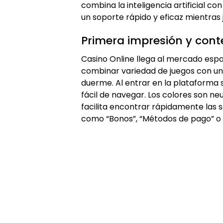
combina la inteligencia artificial c
un soporte rápido y eficaz mientras j
Primera impresión y cont
Casino Online llega al mercado espa
combinar variedad de juegos con un 
duerme. Al entrar en la plataforma s
fácil de navegar. Los colores son neu
facilita encontrar rápidamente las
como “Bonos”, “Métodos de pago” o 