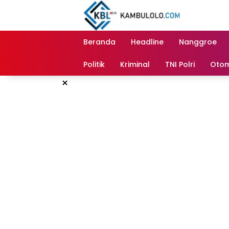
Langsung
ke
konten
Beranda
Headline
Nanggroe
Politik
Kriminal
TNI Polri
Otom
×