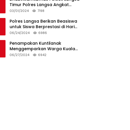
Timur Polres Langsa Angkat
Kerenda Bantu Prosesi
03/01/2024
7198
Pemakaman Warga
Polres Langsa Berikan Beasiswa
untuk Siswa Berprestasi di Hari
Bhayangkara ke-78
06/24/2024
6986
Penampakan Kuntilanak
Menggemparkan Warga Kuala
Langsa dan Btn Sungai Pauh
06/27/2024
6942