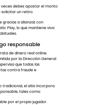
s veces debes apostar el monto
olicitar un retiro.
 gracias a alianzas con
c Play, lo que mantiene viva
abituales.
ego responsable
rata de dinero real online.
mitida por la Dirección General
d supervisa que todas las
tas contra fraude e
radicional, el sitio incorpora
sponsable, tales como:
ble por el propio jugador.