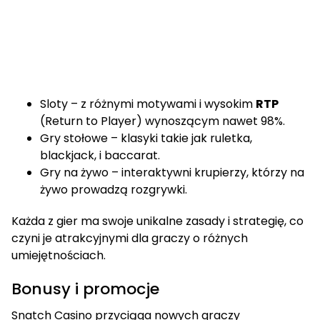
Sloty – z różnymi motywami i wysokim
RTP
(Return to Player) wynoszącym nawet 98%.
Gry stołowe – klasyki takie jak ruletka,
blackjack, i baccarat.
Gry na żywo – interaktywni krupierzy, którzy na
żywo prowadzą rozgrywki.
Każda z gier ma swoje unikalne zasady i strategię, co
czyni je atrakcyjnymi dla graczy o różnych
umiejętnościach.
Bonusy i promocje
Snatch Casino przyciąga nowych graczy