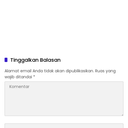
Tinggalkan Balasan
Alamat email Anda tidak akan dipublikasikan.
Ruas yang
wajib ditandai
*