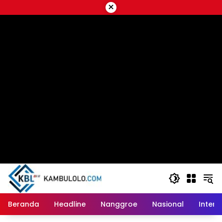
Langsung
×
ke
konten
Beranda
Headline
Nanggroe
Nasional
Intern