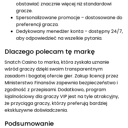
obstawiać znacznie więcej niż standardowi
gracze.
Spersonalizowane promocje – dostosowane do
preferencji gracza.
Dedykowany menedżer konta – dostępny 24/7,
aby odpowiedzieć na wszelkie pytania.
Dlaczego polecam tę markę
Snatch Casino to marka, która zyskała uznanie
wśród graczy dzięki swoim transparentnym
zasadom i bogatej ofercie gier. Zakup licencji przez
Ministerstwo Finansów zapewnia bezpieczeństwo i
zgodność z przepisami. Dodatkowo, program
lojalnościowy dla graczy VIP jest na tyle atrakcyjny,
że przyciąga graczy, którzy preferują bardziej
ekskluzywne doświadczenia.
Podsumowanie