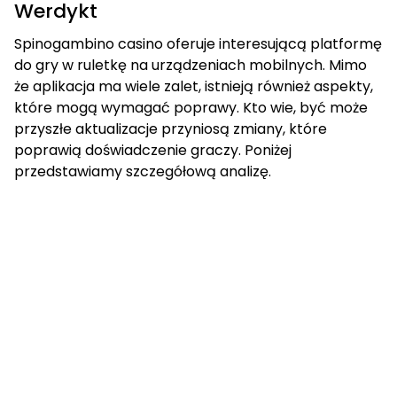
Werdykt
Spinogambino casino oferuje interesującą platformę
do gry w ruletkę na urządzeniach mobilnych. Mimo
że aplikacja ma wiele zalet, istnieją również aspekty,
które mogą wymagać poprawy. Kto wie, być może
przyszłe aktualizacje przyniosą zmiany, które
poprawią doświadczenie graczy. Poniżej
przedstawiamy szczegółową analizę.