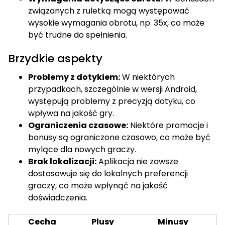
związanych z ruletką mogą występować
wysokie wymagania obrotu, np. 35x, co może
być trudne do spełnienia.
Brzydkie aspekty
Problemy z dotykiem:
W niektórych
przypadkach, szczególnie w wersji Android,
występują problemy z precyzją dotyku, co
wpływa na jakość gry.
Ograniczenia czasowe:
Niektóre promocje i
bonusy są ograniczone czasowo, co może być
mylące dla nowych graczy.
Brak lokalizacji:
Aplikacja nie zawsze
dostosowuje się do lokalnych preferencji
graczy, co może wpłynąć na jakość
doświadczenia.
Cecha
Plusy
Minusy