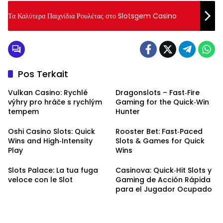
Τα Καλύτερα Παιχνίδια Ρουλέτας στο Slotsgem Casino
Pos Terkait
Vulkan Casino: Rychlé
Dragonslots – Fast‑Fire
výhry pro hráče s rychlým
Gaming for the Quick‑Win
tempem
Hunter
Oshi Casino Slots: Quick
Rooster Bet: Fast‑Paced
Wins and High‑Intensity
Slots & Games for Quick
Play
Wins
Slots Palace: La tua fuga
Casinova: Quick‑Hit Slots y
veloce con le Slot
Gaming de Acción Rápida
para el Jugador Ocupado